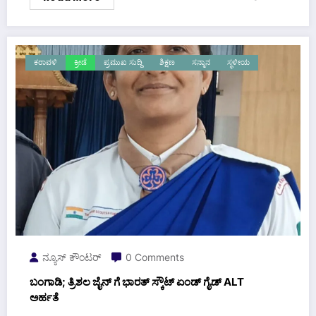
ಕರಾವಳಿ
ಕ್ರೀಡೆ
ಪ್ರಮುಖ ಸುದ್ದಿ
ಶಿಕ್ಷಣ
ಸನ್ಮಾನ
ಸ್ಥಳೀಯ
ನ್ಯೂಸ್ ಕೌಂಟರ್
0 Comments
ಬಂಗಾಡಿ; ತ್ರಿಶಲ ಜೈನ್ ಗೆ ಭಾರತ್ ಸ್ಕೌಟ್ ಏಂಡ್ ಗೈಡ್ ALT
ಅರ್ಹತೆ