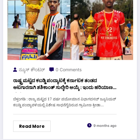
ನ್ಯೂಸ್ ಕೌಂಟರ್
0 Comments
ರಾಷ್ಟ್ರಮಟ್ಟದ ಕಬಡ್ಡಿ ಪಂದ್ಯಾಟಕ್ಕೆ ಕರ್ನಾಟಕ ತಂಡದ
ಆಟಗಾರನಾಗಿ ಶಶಿಕಾಂತ್ ಸುಲ್ಕೇರಿ ಆಯ್ಕೆ : ಇಂದು ಹರಿಯಾಣಕ್ಕೆ
ಪ್ರಯಾಣ
ಬೆಳ್ತಂಗಡಿ : ರಾಜ್ಯ ಮಟ್ಟದ 17 ವರ್ಷ ವಯೋಮಾನ ವಿಭಾಗದಸಬ್ ಜ್ಯೂನಿಯರ್
ಕಬಡ್ಡಿ ಪಂದ್ಯಾವಳಿಯಲ್ಲಿ ವಿಶೇಷ ಸಾಧನೆಗೈದಿರುವ ಗ್ರಾಮೀಣ ಕ್ರೀಡಾ…
Read More
9 months ago