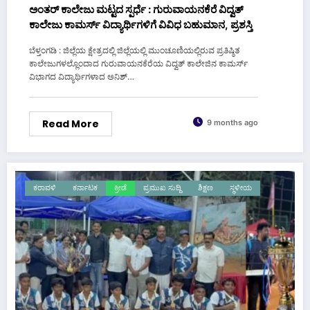
ಅಂತರ್ ಕಾಲೇಜು ಮಟ್ಟದ ಸ್ಪರ್ಧೆ : ಗುರುವಾಯನಕೆರೆ ವಿದ್ವತ್
ಕಾಲೇಜು ಕಾಮರ್ಸ್ ವಿದ್ಯಾರ್ಥಿಗಳಿಗೆ ವಿವಿಧ ಬಹುಮಾನ, ಪ್ರಶಸ್ತಿ
ಬೆಳ್ತಂಗಡಿ : ಜಿಲ್ಲೆಯ ಕ್ಷೇತ್ರದಲ್ಲಿ ಜಿಲ್ಲೆಯಲ್ಲಿ ಮುಂಚೂಣಿಯಲ್ಲಿರುವ ಪ್ರತಿಷ್ಠಿತ
ಕಾಲೇಜುಗಳಲ್ಲೊಂದಾದ ಗುರುವಾಯನಕೆರೆಯ ವಿದ್ವತ್ ಕಾಲೇಜಿನ ಕಾಮರ್ಸ್
ವಿಭಾಗದ ವಿದ್ಯಾರ್ಥಿಗಳಾದ ಅನಿಶ್…
Read More
9 months ago
ಕರಾವಳಿ
ಕರ್ನಾಟಕ
ಕ್ರೀಡೆ
ಪ್ರಮುಖ ಸುದ್ದಿ
ಶಿಕ್ಷಣ
ಸ್ಥಳೀಯ