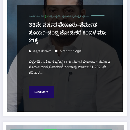
ಕರಾವಳಿ
ಕರ್ನಾಟಕ
ಕ್ರೀಡೆ
ಪತ್ರಿಕಾ ಪ್ರಕಟಣೆ
ಪ್ರಮುಖ ಸುದ್ದಿ
ಸಂಸ್ಕೃತಿ
ಸ್ಥಳೀಯ
33ನೇ ವರ್ಷದ ವೇಣೂರು-ಪೆರ್ಮುಡ
ಸೂರ್ಯ-ಚಂದ್ರ ಜೋಡುಕರೆ ಕಂಬಳ ಮಾ:
21ಕ್ಕೆ
ನ್ಯೂಸ್ ಕೌಂಟರ್
5 Months Ago
ಬೆಳ್ತಂಗಡಿ : ಇತಿಹಾಸ ಪ್ರಸಿದ್ಧ 33ನೇ ವರ್ಷದ ವೇಣೂರು - ಪೆರ್ಮುಡ
ಸೂರ್ಯ-ಚಂದ್ರ ಜೋಡುಕರೆ ಕಂಬಳವು ಮಾರ್ಚ್ 21-2026ನೇ
ಶನಿವಾರ…
Read More