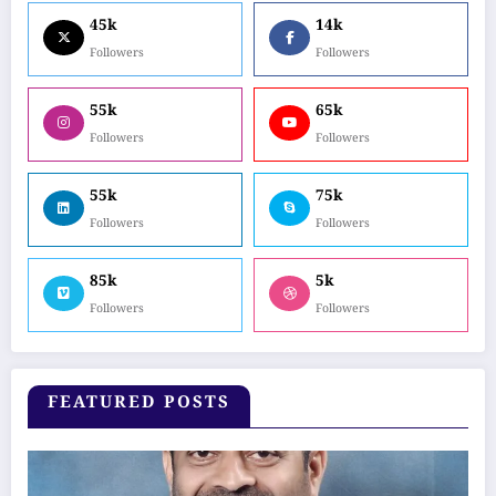
45k
14k
Followers
Followers
55k
65k
Followers
Followers
55k
75k
Followers
Followers
85k
5k
Followers
Followers
FEATURED POSTS