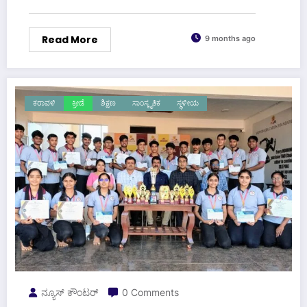
Read More
9 months ago
ಕರಾವಳಿ
ಕ್ರೀಡೆ
ಶಿಕ್ಷಣ
ಸಾಂಸ್ಕೃತಿಕ
ಸ್ಥಳೀಯ
ನ್ಯೂಸ್ ಕೌಂಟರ್
0 Comments