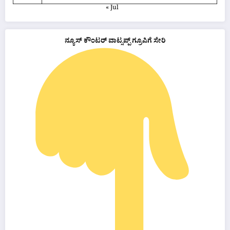
« Jul
ನ್ಯೂಸ್ ಕೌಂಟರ್ ವಾಟ್ಸಪ್ಪ್ ಗ್ರೂಪಿಗೆ ಸೇರಿ