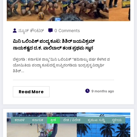
ನ್ಯೂಸ್ ಕೌಂಟರ್
0 Comments
ಮಿನಿ ಒಲಿಂಪಿಕ್ ಪಂದ್ಯ ಕೂಟ: ಶಿಶಿರ್ ಜಯವಿಕ್ರಮ್
ನಾಯಕತ್ವದ ದ.ಕ. ವಾಲಿಬಾಲ್ ತಂಡ ಪ್ರಥಮ ಸ್ಥಾನ
ಬೆಳ್ತಂಗಡಿ : ಕರ್ನಾಟಕ ರಾಜ್ಯ”ಮಿನಿ ಒಲಿಂಪಿಕ್ “ಹದಿನಾಲ್ಕು ವರ್ಷ ಕೆಳಗಿನ ವ
ಯೋಮಿತಿಯ ಪಂದ್ಯಾ ಕೂಟದಲ್ಲಿ ಉಪ್ಪಿನಂಗಡಿಯ ಇಂದ್ರಪ್ರಸ್ಥ ವಿದ್ಯಾರ್ಥಿ
ಶಿಶಿರ್…
Read More
9 months ago
ಕರಾವಳಿ
ಕರ್ನಾಟಕ
ಕ್ರೀಡೆ
ದೇಶ / ವಿದೇಶ
ಪ್ರಮುಖ ಸುದ್ದಿ
ಸ್ಥಳೀಯ