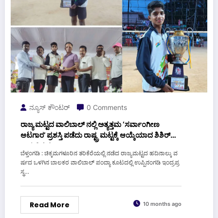
ನ್ಯೂಸ್ ಕೌಂಟರ್
0 Comments
ರಾಜ್ಯ ಮಟ್ಟದ ವಾಲಿಬಾಲ್ ನಲ್ಲಿ ಅತ್ಯತ್ತಮ ‘ಸರ್ವಾಂಗೀಣ
ಆಟಗಾರ’ ಪ್ರಶಸ್ತಿ ಪಡೆದು ರಾಷ್ಟ್ರ ಮಟ್ಟಕ್ಕೆ ಆಯ್ಕೆಯಾದ ಶಿಶಿರ್
ಜಯವಿಕ್ರಮ್
ಬೆಳ್ತಂಗಡಿ : ಚಿಕ್ಕಮಗಳೂರಿನ ತರಿಕೆರೆಯಲ್ಲಿ ನಡೆದ ರಾಜ್ಯಮಟ್ಟದ ಹದಿನಾಲ್ಕು ವ
ರ್ಷದ ಒಳಗಿನ ಬಾಲಕರ ವಾಲಿಬಾಲ್ ಪಂದ್ಯಾ ಕೂಟದಲ್ಲಿ ಉಪ್ಪಿನಂಗಡಿ ಇಂದ್ರಪ್ರ
ಸ್ಥ…
Read More
10 months ago