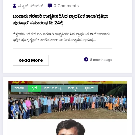
ನ್ಯೂಸ್ ಕೌಂಟರ್
0 Comments
ಬಂದಾರು ಸರಕಾರಿ ಉನ್ನತೀಕರಿಸಿದ ಪ್ರಾಥಮಿಕ ಶಾಲಾ’ಪ್ರತಿಭಾ
ಪುರಸ್ಕಾರ’ ಸಮಾರಂಭ ಡಿ: 24ಕ್ಕೆ
ಬೆಳ್ತಂಗಡಿ : ದ.ಕ.ಜಿ.ಪಂ. ಸರಕಾರಿ ಉನ್ನತೀಕರಿಸಿದ ಪ್ರಾಥಮಿಕ ಶಾಲೆ ಬಂದಾರು
ಇಲ್ಲಿನ ಪ್ರಸಕ್ತ ಶೈಕ್ಷಣಿಕ ಸಾಲಿನ ಶಾಲಾ ವಾರ್ಷಿಕೋತ್ಸವದ ಪ್ರಯುಕ್ತ…
Read More
8 months ago
ಕರಾವಳಿ
ಕ್ರೀಡೆ
ಪ್ರಮುಖ ಸುದ್ದಿ
ಸಂಸ್ಕೃತಿ
ಸ್ಥಳೀಯ