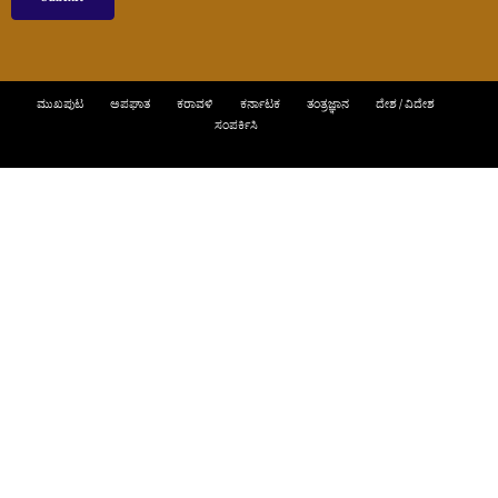
ಮುಖಪುಟ
ಅಪಘಾತ
ಕರಾವಳಿ
ಕರ್ನಾಟಕ
ತಂತ್ರಜ್ಞಾನ
ದೇಶ / ವಿದೇಶ
ಸಂಪರ್ಕಿಸಿ