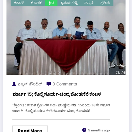
ಕರಾವಳಿ
ಕರ್ನಾಟಕ
ಕ್ರೀಡೆ
ಪ್ರಮುಖ ಸುದ್ದಿ
ಸಂಸ್ಕೃತಿ
ಸ್ಥಳೀಯ
ನ್ಯೂಸ್ ಕೌಂಟರ್
0 Comments
ಮಾರ್ಚ್ 15; ಕೊಲ್ಲಿ ಸೂರ್ಯ-ಚಂದ್ರ ಜೋಡುಕೆರೆ ಕಂಬಳ
ಬೆಳ್ತಂಗಡಿ : ಕಂಬಳ ಪ್ರೇಮಿಗಳ ಬಹು‌ ನಿರೀಕ್ಷೆಯ ಮಾ. 15ರಂದು 28ನೇ ವರ್ಷದ
ಬಂಗಾಡಿ- ಕೊಲ್ಲಿ ಹೊನಲು ಬೆಳಕಿನಸೂರ್ಯ-ಚಂದ್ರ ಜೋಡುಕೆರೆ…
Read More
5 months ago