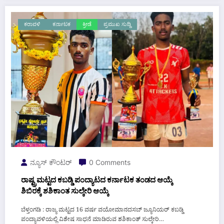
ಕರಾವಳಿ
ಕರ್ನಾಟಕ
ಕ್ರೀಡೆ
ಪ್ರಮುಖ ಸುದ್ದಿ
ನ್ಯೂಸ್ ಕೌಂಟರ್
0 Comments
ರಾಷ್ಟ್ರಮಟ್ಟದ ಕಬಡ್ಡಿ ಪಂದ್ಯಾಟದ ಕರ್ನಾಟಕ ತಂಡದ ಆಯ್ಕೆ
ಶಿಬಿರಕ್ಕೆ ಶಶಿಕಾಂತ ಸುಲ್ಕೇರಿ ಆಯ್ಕೆ
ಬೆಳ್ತಂಗಡಿ : ರಾಜ್ಯ ಮಟ್ಟದ 16 ವರ್ಷ ವಯೋಮಾನದಸಬ್ ಜ್ಯೂನಿಯರ್ ಕಬಡ್ಡಿ
ಪಂದ್ಯಾವಳಿಯಲ್ಲಿ ವಿಶೇಷ ಸಾಧನೆ ಮಾಡಿರುವ ಶಶಿಕಾಂತ್ ಸುಲ್ಕೇರಿ…