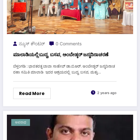
ನ್ಯೂಸ್ ಕೌಂಟರ್
0 Comments
ಮಾಲಾಡಿಯಲ್ಲಿ ಬುದ್ದ, ಬಸವ, ಅಂಬೇಡ್ಕರ್ ಜನ್ಮ‌ದಿನಾಚರಣೆ
ಬೆಳ್ತಂಗಡಿ : ಭಾರತರತ್ನ ಬಾಬಾ ಸಾಹೇಬ್ ಡಾ.ಬಿ.ಆರ್. ಅಂಬೇಡ್ಕರ್ ಜನ್ಮ‌ದಿನಾಚ
ರಣಾ ಸಮಿತಿ ಮಾಲಾಡಿ ಇದರ ಆಶ್ರಯದಲ್ಲಿ ಬುದ್ದ, ಬಸವ, ಮತ್ತು…
Read More
2 years ago
ಅಪರಾಧ