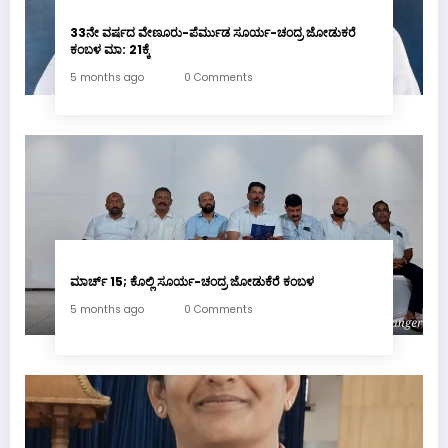
33ನೇ ವರ್ಷದ ವೇಣೂರು-ಪೆರ್ಮುಡ ಸೂರ್ಯ-ಚಂದ್ರ ಜೋಡುಕರೆ
ಕಂಬಳ ಮಾ: 21ಕ್ಕೆ
5 months ago
0 Comments
ಮಾರ್ಚ್ 15; ಕೊಲ್ಲಿ ಸೂರ್ಯ-ಚಂದ್ರ ಜೋಡುಕೆರೆ ಕಂಬಳ
5 months ago
0 Comments