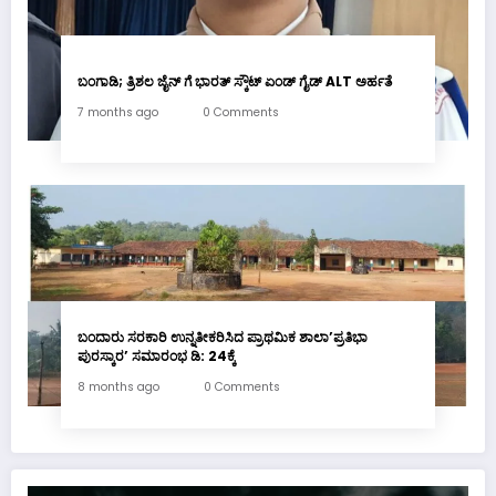
ಬಂಗಾಡಿ; ತ್ರಿಶಲ ಜೈನ್ ಗೆ ಭಾರತ್ ಸ್ಕೌಟ್ ಏಂಡ್ ಗೈಡ್ ALT ಅರ್ಹತೆ
7 months ago
0 Comments
ಬಂದಾರು ಸರಕಾರಿ ಉನ್ನತೀಕರಿಸಿದ ಪ್ರಾಥಮಿಕ ಶಾಲಾ’ಪ್ರತಿಭಾ
ಪುರಸ್ಕಾರ’ ಸಮಾರಂಭ ಡಿ: 24ಕ್ಕೆ
8 months ago
0 Comments