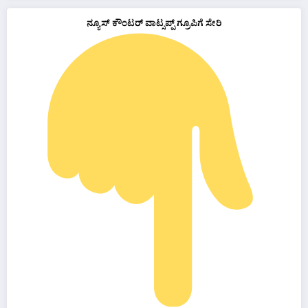
ನ್ಯೂಸ್ ಕೌಂಟರ್ ವಾಟ್ಸಪ್ಪ್ ಗ್ರೂಪಿಗೆ ಸೇರಿ