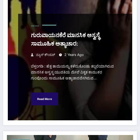
ಅಪರಾಧ
ಗುರುವಾಯನಕೆರೆ ಮಾನಸಿಕ ಅಸ್ವಸ್ಥೆ
ಸಾಮೂಹಿಕ ಅತ್ಯಾಚಾರ:
ನ್ಯೂಸ್ ಕೌಂಟರ್
2 Years Ago
ಬೆಳ್ತಂಗಡಿ : ಹೆತ್ತ ತಾಯಿಯನ್ನು ಕಳೆದುಕೊಂಡು ತಬ್ಬಲಿಯಾಗಿರುವ
ಮಾನಸಿಕ ಅಸ್ವಸ್ಥ ಯುವತಿಯ ಮೇಲೆ ವಿಕೃತ ಕಾಮುಕರ
ಗುಂಪೊಂದು ಸಾಮೂಹಿಕ ಅತ್ಯಾಚಾರವೆಸಗಿರುವ…
Read More