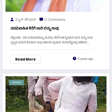
ನ್ಯೂಸ್ ಕೌಂಟರ್
0 Comments
ನವವಿವಾಹಿತ ಕೆರೆಗೆ ಜಾರಿ ಬಿದ್ದು ಸಾವು
ಬೆಳ್ತಂಗಡಿ : ನವ ವಿವಾಹಿತನೊಬ್ಬ ಮನೆಯ ಕೆರೆಗೆ ಆಕಸ್ಮಿಕವಾಗಿ ಜಾರಿ ಬಿದ್ದು ಸಾವ
ನ್ನಪ್ಪಿದ ಘಟನೆ ಶನಿವಾರ ರಾತ್ರಿ ಗರ್ಡಾಡಿ ಗ್ರಾಮದ ನಂದಿಬೆಟ್ಟದಲ್ಲಿ ನಡೆದಿದೆ.…
Read More
2 years ago
ಅಪರಾಧ