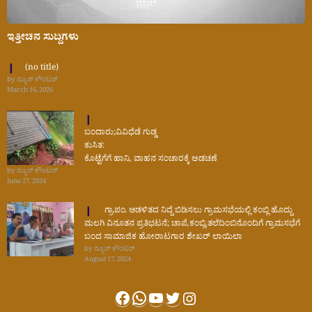
ಇತ್ತೀಚಿನ ಸುದ್ದಿಗಳು
(no title)
by ನ್ಯೂಸ್ ಕೌಂಟರ್
March 16, 2026
ಬಂದಾರು;ವಿವಿಧೆಡೆ ಗುಡ್ಡ
ಕುಸಿತ:
ಕೊಟ್ಟೆಗೆಗೆ ಹಾನಿ, ವಾಹನ ಸಂಚಾರಕ್ಕೆ ಅಡಚಣೆ
by ನ್ಯೂಸ್ ಕೌಂಟರ್
June 27, 2024
ಗ್ರಾ.ಪಂ. ಆಡಳಿತದ ನಿದ್ದೆ ಬಿಡಿಸಲು ಗ್ರಾಮಸಭೆಯಲ್ಲಿ ಕಂಬ್ಲಿ ಹೊದ್ದು
ಮಲಗಿ ವಿನೂತನ ಪ್ರತಿಭಟನೆ; ಚಾಪೆ,ಕಂಬ್ಲಿ,ತಲೆದಿಂಬಿನೊಂದಿಗೆ ಗ್ರಾಮಸಭೆಗೆ
ಬಂದ ಸಾಮಾಜಿಕ ಹೋರಾಟಗಾರ ಶೇಖರ್ ಲಾಯಿಲಾ
by ನ್ಯೂಸ್ ಕೌಂಟರ್
August 17, 2024
Facebook
WhatsApp
YouTube
Twitter
Instagram