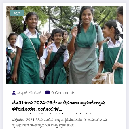
ಶಿಕ್ಷಣ
ನ್ಯೂಸ್ ಕೌಂಟರ್
0 Comments
ಮೇ31ರಂದು 2024-25ನೇ ಸಾಲಿನ ಶಾಲಾ ಪ್ರಾರಂಭೋತ್ಸವ:
ತಳಿರುತೋರಣ, ರಂಗೋಲಿಗಳ
ಅಲಂಕಾರಗಳಿಂದ ವಿದ್ಯಾರ್ಥಿಗಳಲ್ಲಿ ಉತ್ಸಾಹ ಮೂಡಿಸಲು
ಬೆಳ್ತಂಗಡಿ : 2024-25ನೇ ಸಾಲಿನ ರಾಜ್ಯ ಪಠ್ಯಕ್ರಮದ ಸರಕಾರಿ, ಅನುದಾನಿತ ಮ
ತಯಾರಿ
ತ್ತು ಅನುದಾನ ರಹಿತ ಪ್ರಾಥಮಿಕ ಮತ್ತು ಪ್ರೌಢ ಶಾಲಾ…