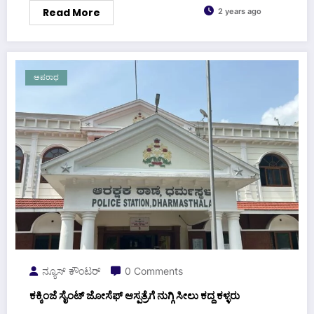
Read More
2 years ago
ಅಪರಾಧ
ನ್ಯೂಸ್ ಕೌಂಟರ್
0 Comments
ಕಕ್ಕಿಂಜೆ ಸೈಂಟ್‌ ಜೋಸೆಫ್‌ ಆಸ್ಪತ್ರೆಗೆ ನುಗ್ಗಿ ಸೀಲು ಕದ್ದ ಕಳ್ಳರು