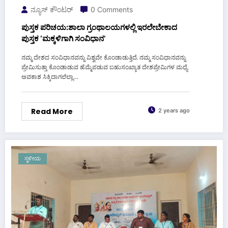
ನ್ಯೂಸ್ ಕೌಂಟರ್
0 Comments
ಪುಸ್ತಕ ಪರಿಚಯ:ಶಾಲಾ ಗ್ರಂಥಾಲಯಗಳಲ್ಲಿ ಇರಲೇಬೇಕಾದ
ಪುಸ್ತಕ ‘ಮಕ್ಕಳಿಗಾಗಿ ಸಂವಿಧಾನ’
ನಮ್ಮ ದೇಶದ ಸಂವಿಧಾನವನ್ನು ವಿಶ್ವವೇ ಕೊಂಡಾಡುತ್ತಿದೆ. ನಮ್ಮ ಸಂವಿಧಾನವನ್ನು
ಪ್ರೇಮಿಸುತ್ತಾ ಕೊಂಡಾಡುವ ಹೆಮ್ಮೆಪಡುವ ಬಹುಸಂಖ್ಯಾತ ದೇಶಪ್ರೇಮಿಗಳ ಮಧ್ಯೆ
ಅವಕಾಶ ಸಿಕ್ಕಿದಾಗಲೆಲ್ಲಾ…
Read More
2 years ago
ಸ್ಥಳೀಯ