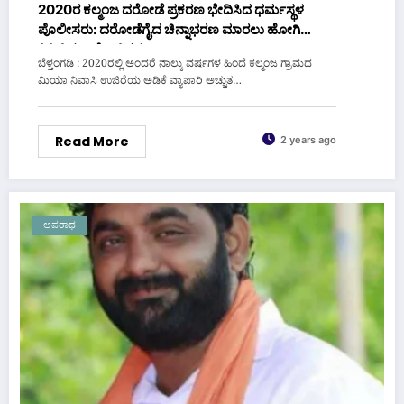
2020ರ ಕಲ್ಮಂಜ ದರೋಡೆ ಪ್ರಕರಣ ಭೇದಿಸಿದ ಧರ್ಮಸ್ಥಳ
ಪೊಲೀಸರು: ದರೋಡೆಗೈದ ಚಿನ್ನಾಭರಣ ಮಾರಲು ಹೋಗಿ
ಸಿಕ್ಕಿಬಿದ್ದ ಆರೋಪಿಗಳು
ಬೆಳ್ತಂಗಡಿ : 2020ರಲ್ಲಿ ಅಂದರೆ ನಾಲ್ಕು ವರ್ಷಗಳ ಹಿಂದೆ ಕಲ್ಮಂಜ ಗ್ರಾಮದ
ಮಿಯಾ ನಿವಾಸಿ ಉಜಿರೆಯ ಅಡಿಕೆ ವ್ಯಾಪಾರಿ ಅಚ್ಚುತ…
Read More
2 years ago
ಅಪರಾಧ