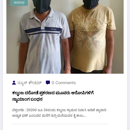
ಅಪರಾಧ
ನ್ಯೂಸ್ ಕೌಂಟರ್
0 Comments
ಕಲ್ಮಂಜ ದರೋಡೆ ಪ್ರಕರಣದ ಮೂವರು ಆರೋಪಿಗಳಿಗೆ
ನ್ಯಾಯಾಂಗ ಬಂಧನ
ಬೆಳ್ತಂಗಡಿ : 2020ರ ಜೂ 26ರಂದು ಕಲ್ಮಂಜ ಗ್ರಾಮದ ನಿವಾಸಿ ಅಡಿಕೆ ವ್ಯಾಪಾರಿ
ಅಚ್ಚುತ ಭಟ್ ಎಂಬವರ ಮನೆಗೆ ನುಗ್ಗಿ ಮನೆಯವರ ಕೈ ಕಾಲು…