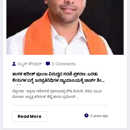
ನ್ಯೂಸ್ ಕೌಂಟರ್
0 Comments
ಶಾಸಕ ಹರೀಶ್ ಪೂಂಜ ವಿರುದ್ಧದ ಸರಣಿ ಪ್ರಕರಣ: ಎರಡು
ಕೇಸುಗಳ ಬಗ್ಗೆ ಜನಪ್ರತಿನಿಧಿಗಳ ನ್ಯಾಯಾಲಯಕ್ಕೆ ಚಾರ್ಜ್ ಶೀಟ್
ಸಲ್ಲಿಕೆ
ಬೆಳ್ತಂಗಡಿ : ಅಕ್ರಮ ಗಣಿಗಾರಿಕೆ ಪ್ರಕರಣದಲ್ಲಿ ರೌಡಿ ಶೀಟರ್, ಬೆಜೆಪಿ ಯುವ
ಮೋರ್ಚಾ ಅಧ್ಯಕ್ಷ ಶಶಿರಾಜ್ ಶೆಟ್ಟಿ ಹಾಗೂ ಪ್ರಮೋದ್…
Read More
2 years ago