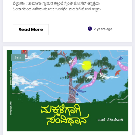
ಬೆಳ್ತಂಗಡಿ : ಚಾರ್ಮಾಡಿ ಗ್ರಾಮದ ಕಕ್ಕಿಂಜೆ ಸೈಂಟ್‌ ಜೋಸೆಫ್‌ ಆಸ್ಪತ್ರೆಯ
ಹಿಂಭಾಗದಿಂದ ಏಣಿಯ ಮೂಲಕ ಒಂದನೇ ಮಹಡಿಗೆ ಹೋದ ಇಬ್ಬರು…
Read More
2 years ago
ಶಿಕ್ಷಣ