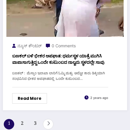
ನ್ಯೂಸ್ ಕೌಂಟರ್
0 Comments
ಬಣಕಲ್ ಬಳಿ ಭೀಕರ ಅಪಘಾತ: ಧರ್ಮಸ್ಥಳ ಯಾತ್ರೆ ಮುಗಿಸಿ
ವಾಪಾಸಾಗುತ್ತಿದ್ದ ಒಂದೇ ಕುಟುಂಬದ ನಾಲ್ವರು ಸ್ಥಳದಲ್ಲೇ ಸಾವು
ಬಣಕಲ್ : ಮೆಸ್ಕಾಂ ಇಲಾಖಾ ಲಾರಿಗೆ ಓಮ್ಮಿ ಮತ್ತು ಆಲ್ಟೋ ಕಾರು ಡಿಕ್ಕಿಯಾಗಿ
ಸಂಭವಿಸಿದ ಭೀಕರ ಅಪಘಾತದಲ್ಲಿ ಒಂದೇ ಕುಟುಂಬದ…
Read More
2 years ago
Posts
1
2
3