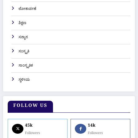
ಲೋಕಾರ್ಪಣೆ
ಶಿಕ್ಷಣ
ಸನ್ಮಾನ
ಸಂಸ್ಕೃತಿ
ಸಾಂಸ್ಕೃತಿಕ
ಸ್ಥಳೀಯ
FOLLOW US
45k
14k
Followers
Followers