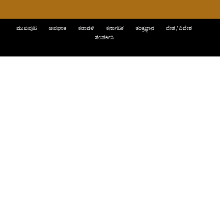
ಮುಖಪುಟ
ಅಪಘಾತ
ಕರಾವಳಿ
ಕರ್ನಾಟಕ
ತಂತ್ರಜ್ಞಾನ
ದೇಶ / ವಿದೇಶ
ಸಂಪರ್ಕಿಸಿ