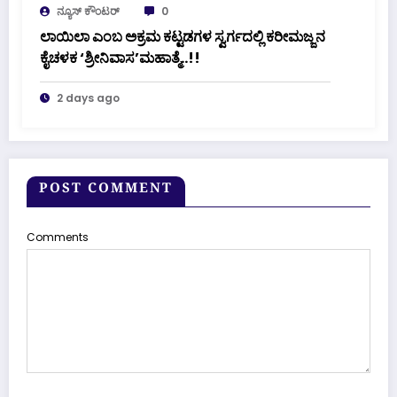
ನ್ಯೂಸ್ ಕೌಂಟರ್
0
ಲಾಯಿಲಾ ಎಂಬ ಅಕ್ರಮ ಕಟ್ಟಡಗಳ ಸ್ವರ್ಗದಲ್ಲಿ ಕರೀಮಜ್ಜನ
ಕೈಚಳಕ ‘ಶ್ರೀನಿವಾಸ’ಮಹಾತ್ಮೆ..!!
2 days ago
POST COMMENT
Comments