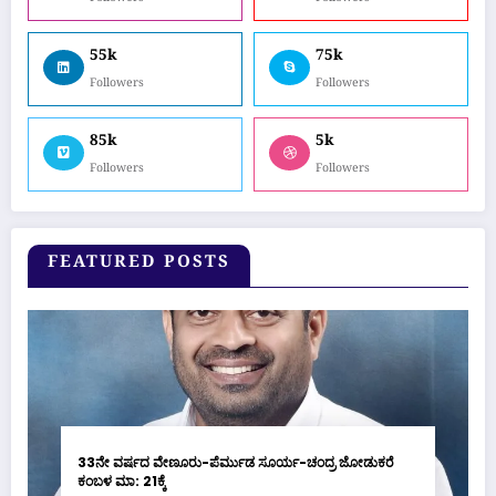
55k
75k
Followers
Followers
85k
5k
Followers
Followers
FEATURED POSTS
33ನೇ ವರ್ಷದ ವೇಣೂರು-ಪೆರ್ಮುಡ ಸೂರ್ಯ-ಚಂದ್ರ ಜೋಡುಕರೆ
ಕಂಬಳ ಮಾ: 21ಕ್ಕೆ