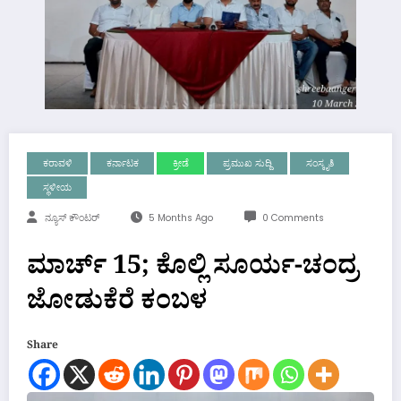
ಕರಾವಳಿ
ಕರ್ನಾಟಕ
ಕ್ರೀಡೆ
ಪ್ರಮುಖ ಸುದ್ದಿ
ಸಂಸ್ಕೃತಿ
ಸ್ಥಳೀಯ
ನ್ಯೂಸ್ ಕೌಂಟರ್
5 Months Ago
0 Comments
ಮಾರ್ಚ್ 15; ಕೊಲ್ಲಿ ಸೂರ್ಯ-ಚಂದ್ರ
ಜೋಡುಕೆರೆ ಕಂಬಳ
Share