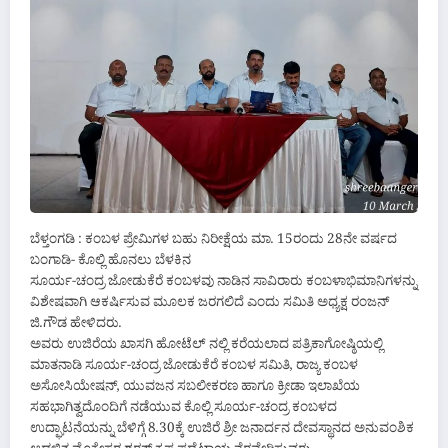
ಬೆಳ್ತಂಗಡಿ : ಕಂಬಳ ಪ್ರೇಮಿಗಳ ಬಹು‌ ನಿರೀಕ್ಷೆಯ ಮಾ. 15ರಂದು 28ನೇ ವರ್ಷದ
ಬಂಗಾಡಿ- ಕೊಲ್ಲಿ ಹೊನಲು ಬೆಳಕಿನ
ಸೂರ್ಯ-ಚಂದ್ರ ಜೋಡುಕೆರೆ ಕಂಬಳವು ನಾಡಿನ ಸಾವಿರಾರು ಕಂಬಳಾಭಿಮಾನಿಗಳನ್ನು
ವಿಶೇಷವಾಗಿ ಆಕರ್ಷಿಸುವ ಮೂಲಕ ಜರಗಲಿದೆ ಎಂದು ಸಮಿತಿ ಅಧ್ಯಕ್ಷ ರಂಜನ್
ಜಿ.ಗೌಡ ಹೇಳಿದರು.
ಅವರು ಉಜಿರೆಯ ಖಾಸಗಿ ಹೋಟೆಲ್ ನಲ್ಲಿ ಕರೆಯಲಾದ ಪತ್ರಿಕಾಗೋಷ್ಠಿಯಲ್ಲಿ
ಮಾತನಾಡಿ ಸೂರ್ಯ-ಚಂದ್ರ ಜೋಡುಕೆರೆ ಕಂಬಳ ಸಮಿತಿ, ರಾಜ್ಯ ಕಂಬಳ
ಅಸೋಸಿಯೇಷನ್, ಯುವಜನ ಸಬಲೀಕರಣ ಹಾಗೂ ಕ್ರೀಡಾ ಇಲಾಖೆಯ
ಸಹಭಾಗಿತ್ವದೊಂದಿಗೆ ನಡೆಯುವ ಕೊಲ್ಲಿ ಸೂರ್ಯ-ಚಂದ್ರ ಕಂಬಳದ
ಉದ್ಘಾಟನೆಯನ್ನು ಬೆಳಿಗ್ಗೆ 8.30ಕ್ಕೆ ಉಜಿರೆ ಶ್ರೀ ಜನಾರ್ದನ ದೇವಸ್ಥಾನದ ಅನುವಂಶಿಕ