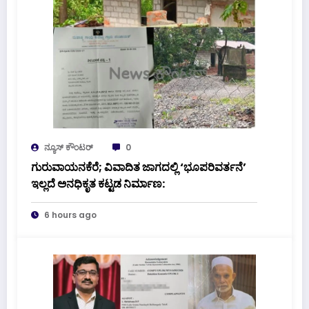
ನ್ಯೂಸ್ ಕೌಂಟರ್
0
ಗುರುವಾಯನಕೆರೆ; ವಿವಾದಿತ ಜಾಗದಲ್ಲಿ ‘ಭೂಪರಿವರ್ತನೆ’
ಇಲ್ಲದೆ ಅನಧಿಕೃತ ಕಟ್ಟಡ ನಿರ್ಮಾಣ:
6 hours ago