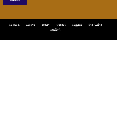
ಮುಖಪುಟ
ಅಪಘಾತ
ಕರಾವಳಿ
ಕರ್ನಾಟಕ
ತಂತ್ರಜ್ಞಾನ
ದೇಶ / ವಿದೇಶ
ಸಂಪರ್ಕಿಸಿ