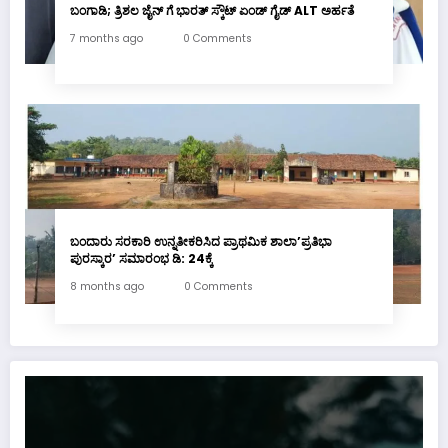
ಬಂಗಾಡಿ; ತ್ರಿಶಲ ಜೈನ್ ಗೆ ಭಾರತ್ ಸ್ಕೌಟ್ ಏಂಡ್ ಗೈಡ್ ALT ಅರ್ಹತೆ
7 months ago
0 Comments
ಬಂದಾರು ಸರಕಾರಿ ಉನ್ನತೀಕರಿಸಿದ ಪ್ರಾಥಮಿಕ ಶಾಲಾ’ಪ್ರತಿಭಾ
ಪುರಸ್ಕಾರ’ ಸಮಾರಂಭ ಡಿ: 24ಕ್ಕೆ
8 months ago
0 Comments