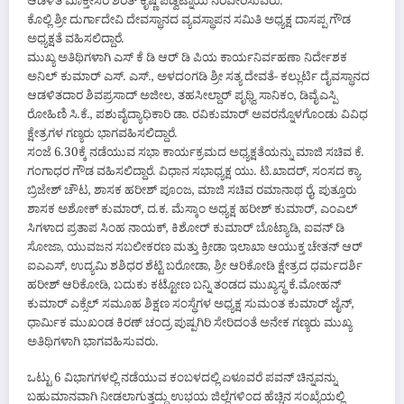
ಆಡಳಿತ ಮೊಕ್ತೇಸರ ಶರತ್ ಕೃಷ್ಣ ಪಡ್ವೆಟ್ನಾಯ ನೆರವೇರಿಸುವರು.
ಕೊಲ್ಲಿ ಶ್ರೀ ದುರ್ಗಾದೇವಿ ದೇವಸ್ಥಾನದ ವ್ಯವಸ್ಥಾಪನ ಸಮಿತಿ ಅಧ್ಯಕ್ಷ ದಾಸಪ್ಪ ಗೌಡ
ಅಧ್ಯಕ್ಷತೆ ವಹಿಸಲಿದ್ದಾರೆ.
ಮುಖ್ಯ ಅತಿಥಿಗಳಾಗಿ ಎಸ್ ಕೆ ಡಿ ಆರ್ ಡಿ ಪಿಯ ಕಾರ್ಯನಿರ್ವಹಣಾ ನಿರ್ದೇಶಕ
ಅನಿಲ್ ಕುಮಾರ್ ಎಸ್. ಎಸ್., ಅಳದಂಗಡಿ ಶ್ರೀ ಸತ್ಯ ದೇವತೆ- ಕಲ್ಲುರ್ಟಿ ದೈವಸ್ಥಾನದ
ಆಡಳಿತದಾರ ಶಿವಪ್ರಸಾದ್ ಅಜೀಲ, ತಹಸೀಲ್ದಾರ್ ಪೃಥ್ವಿ ಸಾನಿಕಂ, ಡಿವೈಎಸ್ಪಿ
ರೋಹಿಣಿ ಸಿ.ಕೆ., ಪಶುವೈದ್ಯಾಧಿಕಾರಿ ಡಾ. ರವಿಕುಮಾರ್ ಅವರನ್ನೊಳಗೊಂಡು ವಿವಿಧ
ಕ್ಷೇತ್ರಗಳ ಗಣ್ಯರು ಭಾಗವಹಿಸಲಿದ್ದಾರೆ.
ಸಂಜೆ 6.30ಕ್ಕೆ ನಡೆಯುವ ಸಭಾ ಕಾರ್ಯಕ್ರಮದ ಅಧ್ಯಕ್ಷತೆಯನ್ನು ಮಾಜಿ ಸಚಿವ ಕೆ.
ಗಂಗಾಧರ ಗೌಡ ವಹಿಸಲಿದ್ದಾರೆ. ವಿಧಾನ ಸಭಾಧ್ಯಕ್ಷ ಯು‌. ಟಿ.ಖಾದರ್, ಸಂಸದ ಕ್ಯಾ.
ಬ್ರಿಜೇಶ್ ಚೌಟ, ಶಾಸಕ ಹರೀಶ್ ಪೂಂಜ, ಮಾಜಿ ಸಚಿವ ರಮಾನಾಥ ರೈ, ಪುತ್ತೂರು
ಶಾಸಕ ಅಶೋಕ್ ಕುಮಾರ್, ದ.ಕ. ಮೆಸ್ಕಾಂ ಅಧ್ಯಕ್ಷ ಹರೀಶ್ ಕುಮಾರ್, ಎಂಎಲ್‌
ಸಿಗಳಾದ ಪ್ರತಾಪ ಸಿಂಹ ನಾಯಕ್, ಕಿಶೋರ್ ಕುಮಾರ್ ಬೊಟ್ಯಾಡಿ, ಐವನ್ ಡಿ
ಸೋಜಾ, ಯುವಜನ‌ ಸಬಲೀಕರಣ ಮತ್ತು ಕ್ರೀಡಾ ಇಲಾಖಾ ಆಯುಕ್ತ ಚೇತನ್ ಆರ್
ಐಎಎಸ್, ಉದ್ಯಮಿ ಶಶಿಧರ ಶೆಟ್ಟಿ ಬರೋಡಾ, ಶ್ರೀ ಆರಿಕೋಡಿ ಕ್ಷೇತ್ರದ ಧರ್ಮದರ್ಶಿ
ಹರೀಶ್ ಆರಿಕೋಡಿ, ಬದುಕು ಕಟ್ಟೋಣ ಬನ್ನಿ ತಂಡದ ಮುಖ್ಯಸ್ಥ ಕೆ.ಮೋಹನ್
ಕುಮಾರ್ ಎಕ್ಸೆಲ್ ಸಮೂಹ ಶಿಕ್ಷಣ ಸಂಸ್ಥೆಗಳ ಅಧ್ಯಕ್ಷ ಸುಮಂತ ಕುಮಾರ್ ಜೈನ್,
ಧಾರ್ಮಿಕ ಮುಖಂಡ ಕಿರಣ್ ಚಂದ್ರ ಪುಷ್ಪಗಿರಿ ಸೇರಿದಂತೆ ಅನೇಕ ಗಣ್ಯರು ಮುಖ್ಯ
ಅತಿಥಿಗಳಾಗಿ ಭಾಗವಹಿಸುವರು.
ಒಟ್ಟು 6 ವಿಭಾಗಗಳಲ್ಲಿ ನಡೆಯುವ ಕಂಬಳದಲ್ಲಿ ಏಳೂವರೆ ಪವನ್ ಚಿನ್ನವನ್ನು
ಬಹುಮಾನವಾಗಿ ನೀಡಲಾಗುತ್ತದ್ದು ಉಭಯ ಜಿಲ್ಲೆಗಳಿಂದ ಹೆಚ್ಚಿನ ಸಂಖ್ಯೆಯಲ್ಲಿ