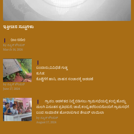
ಇತ್ತೀಚಿನ ಸುದ್ದಿಗಳು
(no title)
by ನ್ಯೂಸ್ ಕೌಂಟರ್
March 16, 2026
ಬಂದಾರು;ವಿವಿಧೆಡೆ ಗುಡ್ಡ
ಕುಸಿತ:
ಕೊಟ್ಟೆಗೆಗೆ ಹಾನಿ, ವಾಹನ ಸಂಚಾರಕ್ಕೆ ಅಡಚಣೆ
by ನ್ಯೂಸ್ ಕೌಂಟರ್
June 27, 2024
ಗ್ರಾ.ಪಂ. ಆಡಳಿತದ ನಿದ್ದೆ ಬಿಡಿಸಲು ಗ್ರಾಮಸಭೆಯಲ್ಲಿ ಕಂಬ್ಲಿ ಹೊದ್ದು
ಮಲಗಿ ವಿನೂತನ ಪ್ರತಿಭಟನೆ; ಚಾಪೆ,ಕಂಬ್ಲಿ,ತಲೆದಿಂಬಿನೊಂದಿಗೆ ಗ್ರಾಮಸಭೆಗೆ
ಬಂದ ಸಾಮಾಜಿಕ ಹೋರಾಟಗಾರ ಶೇಖರ್ ಲಾಯಿಲಾ
by ನ್ಯೂಸ್ ಕೌಂಟರ್
August 17, 2024