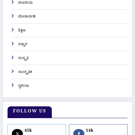
ರಾಜಕೀಯ
ಲೋಕಾರ್ಪಣೆ
ಶಿಕ್ಷಣ
ಸನ್ಮಾನ
ಸಂಸ್ಕೃತಿ
ಸಾಂಸ್ಕೃತಿಕ
ಸ್ಥಳೀಯ
FOLLOW US
45k
14k