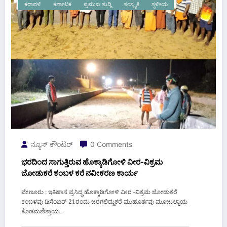
ಕರಾವಳಿ
ಕರ್ನಾಟಕ
ಪ್ರಮುಖ ಸುದ್ದಿ
ಸಂಸ್ಕೃತಿ
ಸ್ಥಳೀಯ
ನ್ಯೂಸ್ ಕೌಂಟರ್
0 Comments
ಭರದಿಂದ ಸಾಗುತ್ತಿರುವ ಹೊಕ್ಕಾಡಿಗೋಳಿ ವೀರ-ವಿಕ್ರಮ
ಜೋಡುಕರೆ ಕಂಬಳ ಕರೆ ನವೀಕರಣ ಕಾರ್ಯ
ವೇಣೂರು : ಇತಿಹಾಸ ಪ್ರಸಿದ್ಧ ಹೊಕ್ಕಾಡಿಗೋಳಿ ವೀರ -ವಿಕ್ರಮ ಜೋಡುಕರೆ
ಕಂಬಳವು ಡಿಸೆಂಬರ್ 21ರಂದು ಜರಗಲಿದ್ದುಕರೆ ಮುಹೂರ್ತವು ಮೂಜುಲ್ನಾಯ
ಕೊಡಮಣಿತ್ತಾಯ…