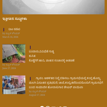
ಇತ್ತೀಚಿನ ಸುದ್ದಿಗಳು
(no title)
by ನ್ಯೂಸ್ ಕೌಂಟರ್
March 16, 2026
ಬಂದಾರು;ವಿವಿಧೆಡೆ ಗುಡ್ಡ
ಕುಸಿತ:
ಕೊಟ್ಟೆಗೆಗೆ ಹಾನಿ, ವಾಹನ ಸಂಚಾರಕ್ಕೆ ಅಡಚಣೆ
by ನ್ಯೂಸ್ ಕೌಂಟರ್
June 27, 2024
ಗ್ರಾ.ಪಂ. ಆಡಳಿತದ ನಿದ್ದೆ ಬಿಡಿಸಲು ಗ್ರಾಮಸಭೆಯಲ್ಲಿ ಕಂಬ್ಲಿ ಹೊದ್ದು
ಮಲಗಿ ವಿನೂತನ ಪ್ರತಿಭಟನೆ; ಚಾಪೆ,ಕಂಬ್ಲಿ,ತಲೆದಿಂಬಿನೊಂದಿಗೆ ಗ್ರಾಮಸಭೆಗೆ
ಬಂದ ಸಾಮಾಜಿಕ ಹೋರಾಟಗಾರ ಶೇಖರ್ ಲಾಯಿಲಾ
by ನ್ಯೂಸ್ ಕೌಂಟರ್
August 17, 2024