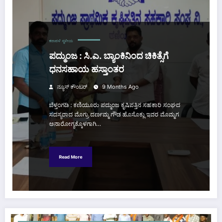
ಕರಾವಳಿ
ಸ್ಥಳೀಯ
ಪದ್ಮುಂಜ : ಸಿ.ಎ. ಬ್ಯಾಂಕಿನಿಂದ ಚಿಕಿತ್ಸೆಗೆ
ಧನಸಹಾಯ ಹಸ್ತಾಂತರ
ನ್ಯೂಸ್ ಕೌಂಟರ್
9 Months Ago
ಬೆಳ್ತಂಗಡಿ : ಕಣಿಯೂರು ಪದ್ಮುಂಜ ಕೃಷಿಪತ್ತಿನ ಸಹಕಾರಿ ಸಂಘದ
ಸದಸ್ಯರಾದ ಮೊಗ್ರು ದರ್ಣಮ್ಮ ಗೌಡ ಹೊಸೊಕ್ಲು ಇವರ ಮೊಮ್ಮಗ
ಅನಾರೋಗ್ಯಕ್ಕೊಳಗಾಗಿ…
Read More