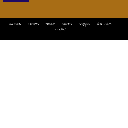
ಮುಖಪುಟ
ಅಪಘಾತ
ಕರಾವಳಿ
ಕರ್ನಾಟಕ
ತಂತ್ರಜ್ಞಾನ
ದೇಶ / ವಿದೇಶ
ಸಂಪರ್ಕಿಸಿ