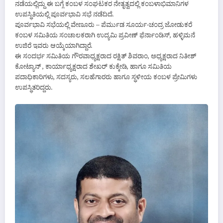
ನಡೆಯಲ್ಲಿದ್ದು ಈ ಬಗ್ಗೆ ಕಂಬಳ ಸಂಘಟಕರ ನೇತೃತ್ವದಲ್ಲಿ ಕಂಬಳಾಭಿಮಾನಿಗಳ
ಉಪಸ್ಥಿತಿಯಲ್ಲಿ ಪೂರ್ವಭಾವಿ ಸಭೆ ನಡೆದಿದೆ.
ಪೂರ್ವಭಾವಿ ಸಭೆಯಲ್ಲಿ ವೇಣೂರು – ಪೆರ್ಮುಡ ಸೂರ್ಯ-ಚಂದ್ರ ಜೋಡುಕರೆ
ಕಂಬಳ ಸಮಿತಿಯ ಸಂಚಾಲಕರಾಗಿ ಉದ್ಯಮಿ ಪ್ರವೀಣ್‌ ಫೆರ್ನಾಂಡಿಸ್, ಹಳ್ಳಿಮನೆ
ಉಜಿರೆ ಇವರು ಆಯ್ಕೆಯಾಗಿದ್ದಾರೆ.
ಈ ಸಂದರ್ಭ ಸಮಿತಿಯ ಗೌರವಾಧ್ಯಕ್ಷರಾದ ರಕ್ಷಿತ್ ಶಿವರಾಂ, ಅಧ್ಯಕ್ಷರಾದ ನಿತೀಶ್
ಕೋಟ್ಯಾನ್ , ಕಾರ್ಯಾಧ್ಯಕ್ಷರಾದ ಶೇಖ‌ರ್ ಕುಕ್ಕೇಡಿ, ಹಾಗೂ ಸಮಿತಿಯ
ಪದಾಧಿಕಾರಿಗಳು, ಸದಸ್ಯರು, ಸಲಹೆಗಾರರು ಹಾಗೂ ಸ್ಥಳೀಯ ಕಂಬಳ ಪ್ರೇಮಿಗಳು
ಉಪಸ್ಥಿತರಿದ್ದರು.