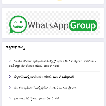
ಇತ್ತೀಚಿನ ಸುದ್ದಿ
“ತುರ್ತು ಪರಿಹಾರ ಇನ್ನೂ ಯಾಕೆ ಕೊಟ್ಟಿಲ್ಲ? ಇದಕ್ಕೂ ಡೀಸಿ ಮತ್ತು ನಾನು ಬರಬೇಕಾ..?
ತಹಶಿಲ್ದಾರ್ ಮೇಲೆ ಸಚಿವ ಯು.ಟಿ. ಖಾದರ್ ಗರಂ!
ಬೆಳ್ತಂಗಡಿಯಲ್ಲಿ ಇಂದು ಸಚಿವ ಯು.ಟಿ. ಖಾದರ್ ಒಡ್ಡೋಲಗ!
ಪಿಎಫ್ಐ ಪ್ರತಿಭಟನೆಯಲ್ಲಿ ಪ್ರಚೋದನಾಕಾರಿ ಭಾಷಣ ಪ್ರಕರಣ:
ನಡ ಗ್ರಾಮಸಭೆ:ಗೈರಾದ ಇಲಾಖಾಧಿಕಾರಿಗಳು!