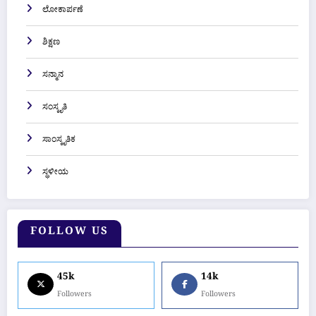
ಲೋಕಾರ್ಪಣೆ
ಶಿಕ್ಷಣ
ಸನ್ಮಾನ
ಸಂಸ್ಕೃತಿ
ಸಾಂಸ್ಕೃತಿಕ
ಸ್ಥಳೀಯ
FOLLOW US
45k
14k
Followers
Followers