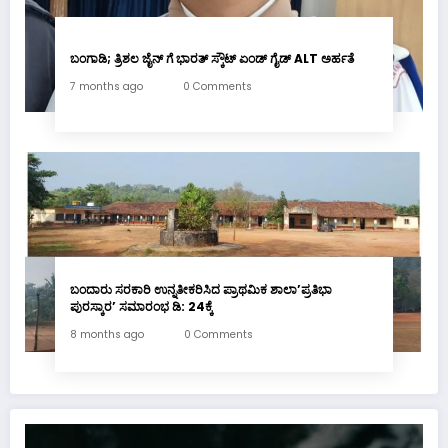
ಬಂಗಾಡಿ; ತ್ರಿಶಲ ಜೈನ್ ಗೆ ಭಾರತ್ ಸ್ಕೌಟ್ ಏಂಡ್ ಗೈಡ್ ALT ಅರ್ಹತೆ
7 months ago
0 Comments
ಬಂದಾರು ಸರಕಾರಿ ಉನ್ನತೀಕರಿಸಿದ ಪ್ರಾಥಮಿಕ ಶಾಲಾ’ಪ್ರತಿಭಾ
ಪುರಸ್ಕಾರ’ ಸಮಾರಂಭ ಡಿ: 24ಕ್ಕೆ
8 months ago
0 Comments