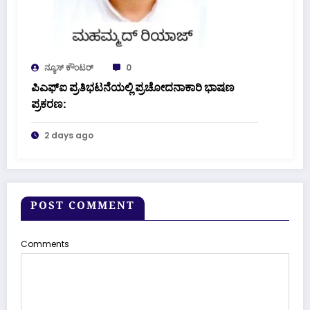
ನ್ಯೂಸ್ ಕೌಂಟರ್
0
ಪಿಎಫ್ಐ ಪ್ರತಿಭಟನೆಯಲ್ಲಿ ಪ್ರಚೋದನಾಕಾರಿ ಭಾಷಣ
ಪ್ರಕರಣ:
2 days ago
POST COMMENT
Comments