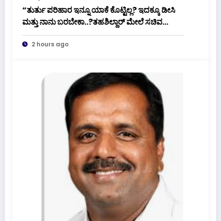
“ತುರ್ತು ಪರಿಹಾರ ಇನ್ನೂ ಯಾಕೆ ಕೊಟ್ಟಿಲ್ಲ? ಇದಕ್ಕೂ ಡೀಸಿ
ಮತ್ತು ನಾನು ಬರಬೇಕಾ..?ತಹಶಿಲ್ದಾರ್ ಮೇಲೆ ಸಚಿವ
ಯು.ಟಿ. ಖಾದರ್ ಗರಂ!
2 hours ago