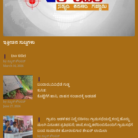
ಇತ್ತೀಚಿನ ಸುದ್ದಿಗಳು
(no title)
by ನ್ಯೂಸ್ ಕೌಂಟರ್
March 16, 2026
ಬಂದಾರು;ವಿವಿಧೆಡೆ ಗುಡ್ಡ
ಕುಸಿತ:
ಕೊಟ್ಟೆಗೆಗೆ ಹಾನಿ, ವಾಹನ ಸಂಚಾರಕ್ಕೆ ಅಡಚಣೆ
by ನ್ಯೂಸ್ ಕೌಂಟರ್
June 27, 2024
ಗ್ರಾ.ಪಂ. ಆಡಳಿತದ ನಿದ್ದೆ ಬಿಡಿಸಲು ಗ್ರಾಮಸಭೆಯಲ್ಲಿ ಕಂಬ್ಲಿ ಹೊದ್ದು
ಮಲಗಿ ವಿನೂತನ ಪ್ರತಿಭಟನೆ; ಚಾಪೆ,ಕಂಬ್ಲಿ,ತಲೆದಿಂಬಿನೊಂದಿಗೆ ಗ್ರಾಮಸಭೆಗೆ
ಬಂದ ಸಾಮಾಜಿಕ ಹೋರಾಟಗಾರ ಶೇಖರ್ ಲಾಯಿಲಾ
by ನ್ಯೂಸ್ ಕೌಂಟರ್