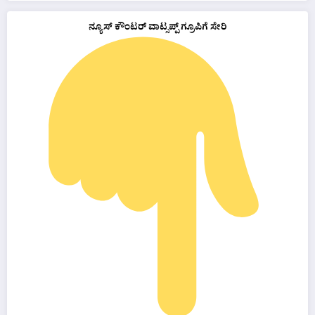
ನ್ಯೂಸ್ ಕೌಂಟರ್ ವಾಟ್ಸಪ್ಪ್ ಗ್ರೂಪಿಗೆ ಸೇರಿ