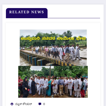
RELATED NEWS
ನ್ಯೂಸ್ ಕೌಂಟರ್
0