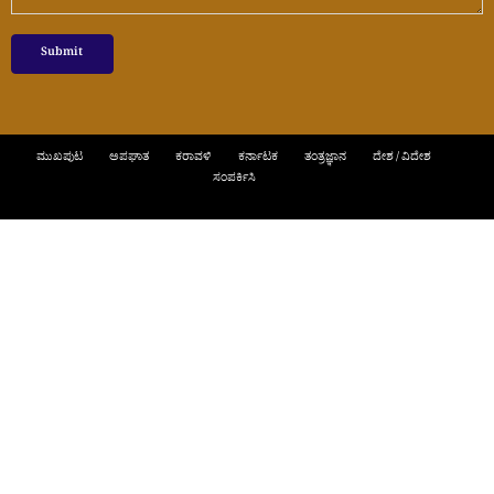
ಮುಖಪುಟ
ಅಪಘಾತ
ಕರಾವಳಿ
ಕರ್ನಾಟಕ
ತಂತ್ರಜ್ಞಾನ
ದೇಶ / ವಿದೇಶ
ಸಂಪರ್ಕಿಸಿ