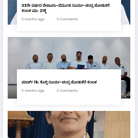
33ನೇ ವರ್ಷದ ವೇಣೂರು-ಪೆರ್ಮುಡ ಸೂರ್ಯ-ಚಂದ್ರ ಜೋಡುಕರೆ
ಕಂಬಳ ಮಾ: 21ಕ್ಕೆ
5 months ago
0 Comments
ಮಾರ್ಚ್ 15; ಕೊಲ್ಲಿ ಸೂರ್ಯ-ಚಂದ್ರ ಜೋಡುಕೆರೆ ಕಂಬಳ
5 months ago
0 Comments