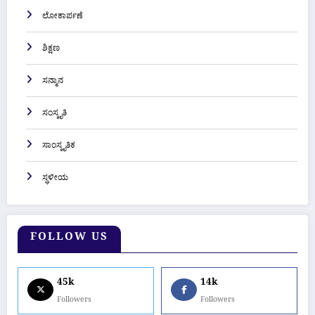
ಲೋಕಾರ್ಪಣೆ
ಶಿಕ್ಷಣ
ಸನ್ಮಾನ
ಸಂಸ್ಕೃತಿ
ಸಾಂಸ್ಕೃತಿಕ
ಸ್ಥಳೀಯ
FOLLOW US
45k
14k
Followers
Followers