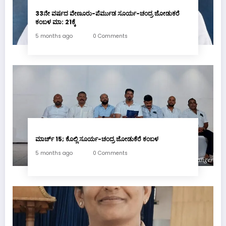
33ನೇ ವರ್ಷದ ವೇಣೂರು-ಪೆರ್ಮುಡ ಸೂರ್ಯ-ಚಂದ್ರ ಜೋಡುಕರೆ
ಕಂಬಳ ಮಾ: 21ಕ್ಕೆ
5 months ago
0 Comments
ಮಾರ್ಚ್ 15; ಕೊಲ್ಲಿ ಸೂರ್ಯ-ಚಂದ್ರ ಜೋಡುಕೆರೆ ಕಂಬಳ
5 months ago
0 Comments