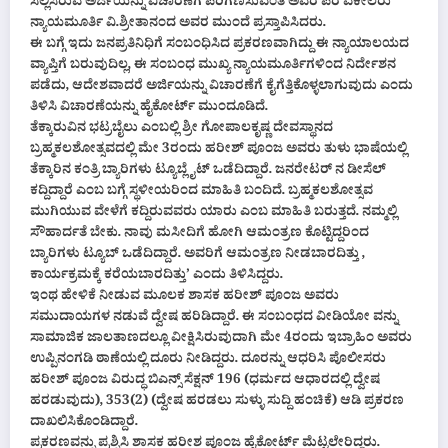
ಸಲ್ಲಿಸಿರುವ ಅರ್ಜಿಯನ್ನು ವಿಚಾರಣೆಗೆ ಪರಿಗಣಿಸುವಂತೆ ಅವರ ಪರ ವಕೀಲರು
ನ್ಯಾಯಮೂರ್ತಿ ವಿ.ಶ್ರೀತಾನಂದ ಅವರ ಮುಂದೆ ಪ್ರಸ್ತಾಪಿಸಿದರು.
ಈ ಬಗ್ಗೆ ಇದು ಜನಪ್ರತಿನಿಧಿಗೆ ಸಂಬಂಧಿಸಿದ ಪ್ರಕರಣವಾಗಿದ್ದು ಈ ನ್ಯಾಯಾಲಯದ
ವ್ಯಾಪ್ತಿಗೆ ಬರುವುದಿಲ್ಲ, ಈ ಸಂಬಂಧ ಮುಖ್ಯ ನ್ಯಾಯಮೂರ್ತಿಗಳಿಂದ ನಿರ್ದೇಶನ
ಪಡೆದು, ಆದೇಶವಾದರೆ ಅರ್ಜಿಯನ್ನು ವಿಚಾರಣೆಗೆ ಕೈಗೆತ್ತಿಕೊಳ್ಳಲಾಗುವುದು ಎಂದು
ತಿಳಿಸಿ ವಿಚಾರಣೆಯನ್ನು ಹೈಕೋರ್ಟ್ ಮುಂದೂಡಿದೆ.
ತೆಕ್ಕಾರುವಿನ ಭಟ್ರಬೈಲು ಎಂಬಲ್ಲಿ ಶ್ರೀ ಗೋಪಾಲಕೃಷ್ಣ ದೇವಸ್ಥಾನದ
ಬ್ರಹ್ಮಕಲಶೋತ್ಸವದಲ್ಲಿ ಮೇ 3ರಂದು ಹರೀಶ್ ಪೂಂಜ ಅವರು ತುಳು ಭಾಷೆಯಲ್ಲಿ
ತೆಕ್ಕಾರಿನ ಕಂತ್ರಿ ಬ್ಯಾರಿಗಳು ಟ್ಯೂಬ್ಲೈಟ್ ಒಡೆದಿದ್ದಾರೆ. ಜನರೇಟರ್ ನ ಡೀಸೆಲ್
ಕದ್ದಿದ್ದಾರೆ ಎಂಬ ಬಗ್ಗೆ ಸ್ಥಳೀಯರಿಂದ ಮಾಹಿತಿ ಬಂದಿದೆ. ಬ್ರಹ್ಮಕಲಶೋತ್ಸವ
ಮುಗಿಯುವ ವೇಳೆಗೆ ಕದ್ದಿರುವವರು ಯಾರು ಎಂಬ ಮಾಹಿತಿ ಬರುತ್ತದೆ. ನಮ್ಮಲ್ಲಿ
ಸೌಹಾರ್ದತೆ ಬೇಕು. ನಾವು ಮಸೀದಿಗೆ ಹೋಗಿ ಆಮಂತ್ರಣ ಕೊಟ್ಟಿದ್ದರಿಂದ
ಬ್ಯಾರಿಗಳು ಟ್ಯೂಬ್ ಒಡೆದಿದ್ದಾರೆ. ಅವರಿಗೆ ಆಮಂತ್ರಣ ನೀಡಬಾರದಿತ್ತು ,
ಕಾರ್ಯಕ್ರಮಕ್ಕೆ ಕರೆಯಬಾರದಿತ್ತು’ ಎಂದು ತಿಳಿಸಿದ್ದರು.
ಇಂಥ ಹೇಳಿಕೆ ನೀಡುವ ಮೂಲಕ ಶಾಸಕ ಹರೀಶ್ ಪೂಂಜ ಅವರು
ಸಮುದಾಯಗಳ ನಡುವೆ ದ್ವೇಷ ಹರಿಡಿದ್ದಾರೆ. ಈ ಸಂಬಂಧದ ವೀಡಿಯೋ ವನ್ನು
ಸಾಮಾಜಿಕ ಜಾಲತಾಣದಲ್ಲೂ ವೀಕ್ಷಿಸಿರುವುದಾಗಿ ಮೇ 4ರಂದು ಇಬ್ರಾಹಿಂ ಅವರು
ಉಪ್ಪಿನಂಗಡಿ ಠಾಣೆಯಲ್ಲಿ ದೂರು ನೀಡಿದ್ದರು. ದೂರನ್ನು ಆಧರಿಸಿ ಪೊಲೀಸರು
ಹರೀಶ್ ಪೂಂಜ ವಿರುದ್ಧ ಬಿಎನ್ಸ್ ಸೆಕ್ಷನ್ 196 (ಧರ್ಮದ ಆಧಾರದಲ್ಲಿ ದ್ವೇಷ
ಹರಡುವುದು), 353(2) (ದ್ವೇಷ ಹರಡಲು ಸುಳ್ಳು ಸುದ್ದಿ ಹಂಚಿಕೆ) ಆಡಿ ಪ್ರಕರಣ
ದಾಖಲಿಸಿಕೊಂಡಿದ್ದಾರೆ.
ಪ್ರಕರಣವನ್ನು ಪ್ರಶ್ನಿಸಿ ಶಾಸಕ ಹರೀಶ ಪೂಂಜ ಹೈಕೋರ್ಟ್ ಮೆಟ್ಟಲೇರಿದ್ದರು.