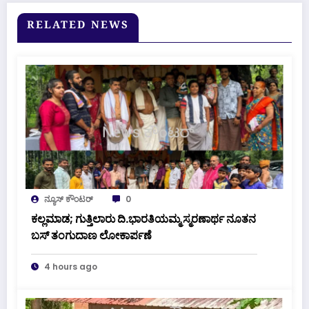
RELATED NEWS
ನ್ಯೂಸ್ ಕೌಂಟರ್
0
ಕಲ್ಲಮಾಡ; ಗುತ್ತಿಲಾರು ದಿ.ಭಾರತಿಯಮ್ಮ ಸ್ಮರಣಾರ್ಥ ನೂತನ
ಬಸ್ ತಂಗುದಾಣ ಲೋಕಾರ್ಪಣೆ
4 hours ago