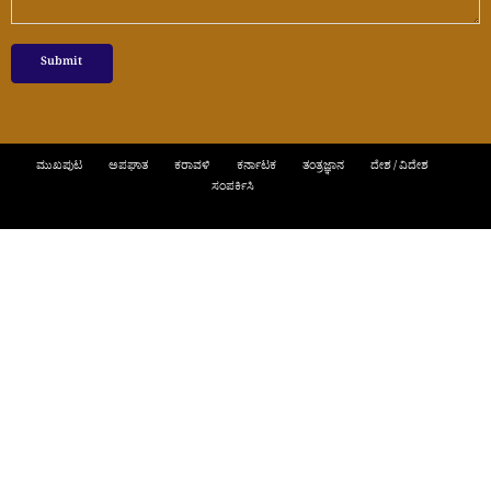
ಮುಖಪುಟ
ಅಪಘಾತ
ಕರಾವಳಿ
ಕರ್ನಾಟಕ
ತಂತ್ರಜ್ಞಾನ
ದೇಶ / ವಿದೇಶ
ಸಂಪರ್ಕಿಸಿ