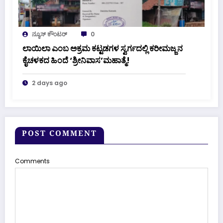
ನ್ಯೂಸ್ ಕೌಂಟರ್
0
ಲಾಯಿಲಾ ಎಂಬ ಅಕ್ರಮ ಕಟ್ಟಡಗಳ ಸ್ವರ್ಗದಲ್ಲಿ ಕರೀಮಜ್ಜನ
ಕೈಚಳಕದ ಹಿಂದೆ ‘ಶ್ರೀನಿವಾಸ’ಮಹಾತ್ಮೆ!
2 days ago
POST COMMENT
Comments