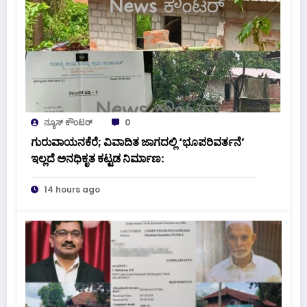
ನ್ಯೂಸ್ ಕೌಂಟರ್
0
ಗುರುವಾಯನಕೆರೆ; ವಿವಾದಿತ ಜಾಗದಲ್ಲಿ ‘ಭೂಪರಿವರ್ತನೆ’
ಇಲ್ಲದೆ ಅನಧಿಕೃತ ಕಟ್ಟಡ ನಿರ್ಮಾಣ:
14 hours ago