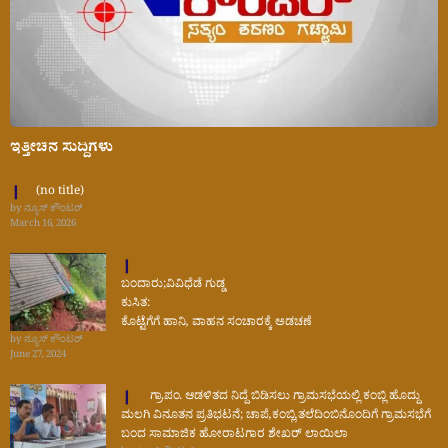
ಇತ್ತೀಚಿನ ಸುದ್ದಿಗಳು
(no title)
by ನ್ಯೂಸ್ ಕೌಂಟರ್
March 16, 2026
ಬಂದಾರು;ವಿವಿಧೆಡೆ ಗುಡ್ಡ
ಕುಸಿತ:
ಕೊಟ್ಟೆಗೆಗೆ ಹಾನಿ, ವಾಹನ ಸಂಚಾರಕ್ಕೆ ಅಡಚಣೆ
by ನ್ಯೂಸ್ ಕೌಂಟರ್
June 27, 2024
ಗ್ರಾ.ಪಂ. ಆಡಳಿತದ ನಿದ್ದೆ ಬಿಡಿಸಲು ಗ್ರಾಮಸಭೆಯಲ್ಲಿ ಕಂಬ್ಲಿ ಹೊದ್ದು
ಮಲಗಿ ವಿನೂತನ ಪ್ರತಿಭಟನೆ; ಚಾಪೆ,ಕಂಬ್ಲಿ,ತಲೆದಿಂಬಿನೊಂದಿಗೆ ಗ್ರಾಮಸಭೆಗೆ
ಬಂದ ಸಾಮಾಜಿಕ ಹೋರಾಟಗಾರ ಶೇಖರ್ ಲಾಯಿಲಾ