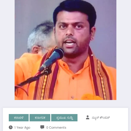
ಕರಾವಳಿ
ಕರ್ನಾಟಕ
ಪ್ರಮುಖ ಸುದ್ದಿ
ನ್ಯೂಸ್ ಕೌಂಟರ್
1 Year Ago
0 Comments