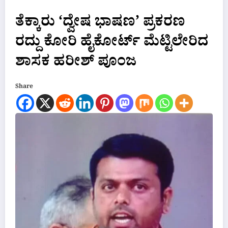
ತೆಕ್ಕಾರು ‘ದ್ವೇಷ ಭಾಷಣ’ ಪ್ರಕರಣ
ರದ್ದು ಕೋರಿ ಹೈಕೋರ್ಟ್ ಮೆಟ್ಟಿಲೇರಿದ
ಶಾಸಕ ಹರೀಶ್ ಪೂಂಜ
Share