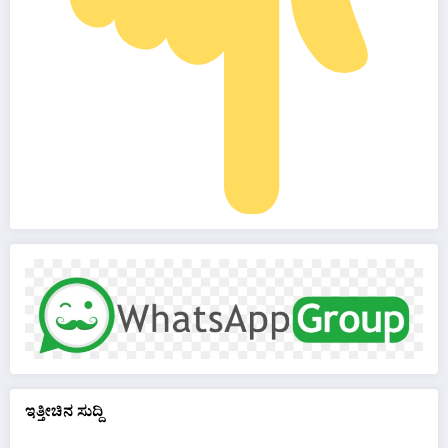
ಇತ್ತೀಚಿನ ಸುದ್ದಿ