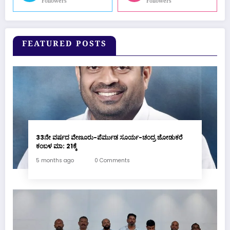
Followers
Followers
FEATURED POSTS
33ನೇ ವರ್ಷದ ವೇಣೂರು-ಪೆರ್ಮುಡ ಸೂರ್ಯ-ಚಂದ್ರ ಜೋಡುಕರೆ
ಕಂಬಳ ಮಾ: 21ಕ್ಕೆ
5 months ago
0 Comments