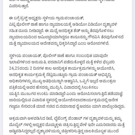
ವರ್ತಿಸಿ ದೊಣ್ಣೆ ಹಿಡಿದು ಬೆದರಿಸಿದ ಘಟನೆಯೂ ನಡೆದಿದೆ ಎಂದು ಸ್ಥಳೀಯರು
ವಿವರಿಸುತ್ತಾರೆ.
ಈ ಬಗ್ಗೆ ಟ್ರಸ್ಟ್ ಅಧ್ಯಕ್ಷರು ಸ್ಥಳೀಯ ಗ್ರಾಮಪಂಚಾಯತ್,
ವಿಟ್ಲ ಪೊಲೀಸ್ ಠಾಣೆ ಹಾಗೂ ನ್ಯಾಯಾಲಯಕ್ಕೆ ಆಡಿಯೋ ವಿಡಿಯೋ ದೃಶ್ಯಾವಳಿ
ಸಹಿತ ದೂರು ನೀಡಿದ್ದಾರೆ. ಈ ಮಧ್ಯೆ ಅನಧಿಕೃತ ಶೆಡ್ ಅನ್ನು ತೆರವುಗೊಳಿಸಲು
ನ್ಯಾಯಾಲಯದಿಂದ ಅಮಿಲ್ಜಾರಿಯಾಗಿದ್ದರೂ ಕಾನೂನನ್ನು ಗೌರವಿಸಿ ತೆರವುಗೊಳಿಸದೆ
ಮತ್ತೆ ನ್ಯಾಯಾಲಯದ ಆದೇಶವನ್ನು ಧಿಕ್ಕರಿಸಿದ್ದಾರೆ ಎಂಬ ಆರೋಪಗಳಿವೆ.
ಸ್ಥಳೀಯ ಪಂಚಾಯತ್, ಪೊಲೀಸ್ ಠಾಣೆ ಹಾಗೂ ಸಂಬಂಧಿತ ಯಾವುದೇ
ಇಲಾಖೆಗಳಿಂದ ಅನುಮತಿ, ಪರವಾನಿಗೆ ಪಡೆದುಕೊಳ್ಳದೆ ಮತ್ತೆ ಕಳೆದ ಫೆಬ್ರವರಿ
24,25ರಂದು 2 ದಿನಗಳ ಕಾಲ ಅನಧಿಕೃತ ಕಾರ್ಯಕ್ರಮಗಳನ್ನು ಆಯೋಜಿಸಿ,
ಅನಧಿಕೃತ ಕಾರ್ಯಕ್ರಮಕ್ಕೆ ನೆಟ್ಲಮುಡ್ನೂರು ಗ್ರಾಮ ಪಂಚಾಯತ್ ಅಭಿವೃದ್ಧಿ
ಅಧಿಕಾರಿಗಳನ್ನು ಮುಖ್ಯ ಅತಿಥಿಯನ್ನಾಗಿ ಆಹ್ವಾನಿಸಿ, ಒಪ್ಪಿಗೆ ಇಲ್ಲದೆ ಆಮಂತ್ರಣ
ಪತ್ರಿಕೆಯಲ್ಲಿ ಅವರ ಹೆಸರನ್ನು ಮುದ್ರಿಸಿ, ವಿವಾದದಲ್ಲಿ ಸಿಲುಕಿಸಲು
ಯತ್ನಿಸಿ ಮುಜುಗರ ಉಂಟು ಮಾಡಿದ್ದಾರೆ ಎಂದು ಆರೋಪಿಸಲಾಗುತ್ತಿದೆ.ತಡೆಯಾಜ್ಞೆ
ಜಾರಿಯಲ್ಲಿರುವ ವಿವಾದಿತ ಸ್ಥಳದಲ್ಲಿ ಆಯೋಜಿಸಲಾದಕಾರ್ಯಕ್ರಮದಲ್ಲಿ ಅನೇಕ
ಗಣ್ಯರೂ ಸೇರಿದಂತೆ ಮಾಜಿ ಸಚಿವ ಬಿ.ರಮಾನಾಥ ರೈ ಅವರೂ ಯಾಗಿ ಪಾಲ್ಗೊಂಡಿದ್ದರು.
ಅಕ್ರಮವಾಗಿ ಅಳವಡಿಸಿದ ಡಿಜೆ, ಲೈಟಿಂಗ್ಸ್, ಪೆಂಡಾಲ್ ಗಳ ದೃಶ್ಯಾವಳಿಯನ್ನು ತಮ್ಮ
ಮೊಬೈಲ್ ಗಳಲ್ಲಿ ಅಧ್ಯಕ್ಷರ ಮೊಮ್ಮಕ್ಕಳು ಚಿತ್ರಿಸುತ್ತಿದ್ದ ವೇಳೆ ಇದೇ ಎದುರಿದಾರರು ಮತ್ತೆ
ಅಡ್ಡಿಪಡಿಸಿದ್ದರಲ್ಲದೆ ದೃಶ್ಯಾವಳಿಯನ್ನು ಚಿತ್ರೀಕರಿಸುತ್ತಿದ್ದ ಬಾಲಕಿಯೊಬ್ಬಳ ಮುಂದೆ