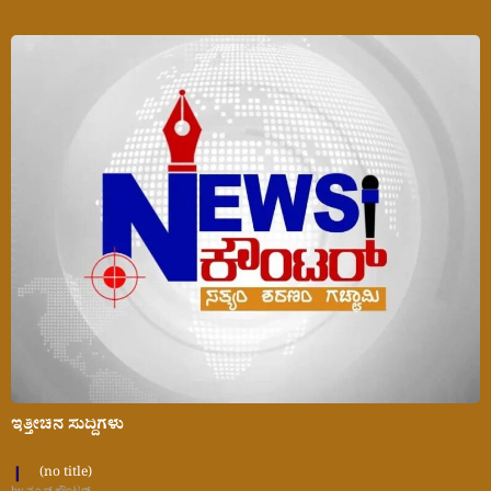
ಇತ್ತೀಚಿನ ಸುದ್ದಿಗಳು
(no title)