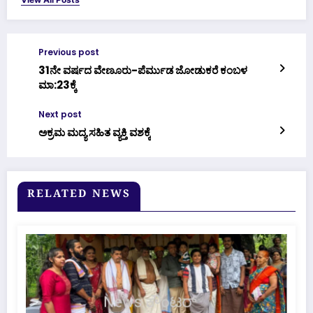
Previous post
31ನೇ ವರ್ಷದ ವೇಣೂರು-ಪೆರ್ಮುಡ ಜೋಡುಕರೆ ಕಂಬಳ
ಮಾ:23ಕ್ಕೆ
Next post
ಅಕ್ರಮ ಮದ್ಯ ಸಹಿತ ವ್ಯಕ್ತಿ ವಶಕ್ಕೆ
RELATED NEWS