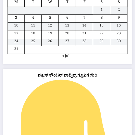
M
T
W
T
F
S
S
1
2
3
4
5
6
7
8
9
10
11
12
13
14
15
16
17
18
19
20
21
22
23
24
25
26
27
28
29
30
31
« Jul
ನ್ಯೂಸ್ ಕೌಂಟರ್ ವಾಟ್ಸಪ್ಪ್ ಗ್ರೂಪಿಗೆ ಸೇರಿ