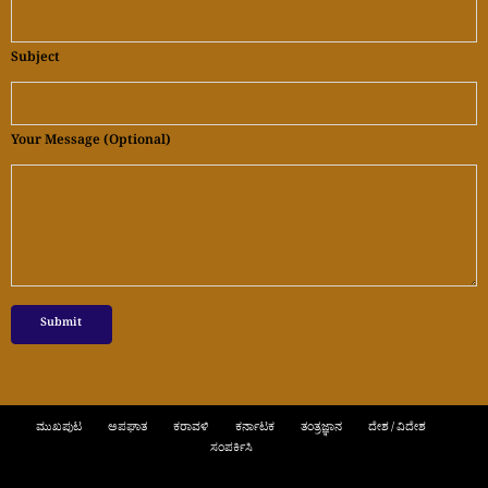
Subject
Your Message (optional)
ಮುಖಪುಟ
ಅಪಘಾತ
ಕರಾವಳಿ
ಕರ್ನಾಟಕ
ತಂತ್ರಜ್ಞಾನ
ದೇಶ / ವಿದೇಶ
ಸಂಪರ್ಕಿಸಿ