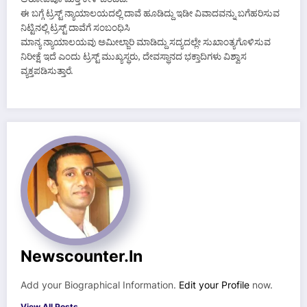
ಆರೋಪವೂ ಮತ್ತೆ ಕೇಳಿ ಬಂದಿದೆ.
ಈ ಬಗ್ಗೆ ಟ್ರಸ್ಟ್ ನ್ಯಾಯಾಲಯದಲ್ಲಿ ದಾವೆ ಹೂಡಿದ್ದು ಇಡೀ ವಿವಾದವನ್ನು ಬಗೆಹರಿಸುವ
ನಿಟ್ಟಿನಲ್ಲಿ ಟ್ರಸ್ಟ್ ದಾವೆಗೆ ಸಂಬಂಧಿಸಿ
ಮಾನ್ಯ ನ್ಯಾಯಾಲಯವು ಅಮೀಲ್ಜಾರಿ ಮಾಡಿದ್ದು ಸದ್ಯದಲ್ಲೇ ಸುಖಾಂತ್ಯಗೊಳಿಸುವ
ನಿರೀಕ್ಷೆ ಇದೆ ಎಂದು ಟ್ರಸ್ಟ್ ಮುಖ್ಯಸ್ಥರು, ದೇವಸ್ಥಾನದ ಭಕ್ತಾದಿಗಳು ವಿಶ್ವಾಸ
ವ್ಯಕ್ತಪಡಿಸುತ್ತಾರೆ.
Newscounter.in
Add your Biographical Information.
Edit your Profile
now.
View All Posts