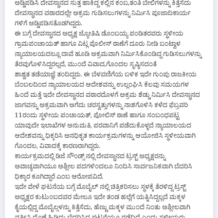
ಅಡ್ಡಿಪಡಿಸಿ ದೇವಸ್ಥಾನದ ಸುತ್ತ ಹಾಕಿದ್ದ ಕಲ್ಲಿನ ಕಂಬ,ತಂತಿ ಬೇಲಿಗಳನ್ನು ಕಿತ್ತೆಸೆದು
ದೇವಸ್ಥಾನದ ವಠಾರದಲ್ಲೇ ಅಕ್ರಮ ಗುಡಿಸಲುಗಳನ್ನು ನಿರ್ಮಿಸಿ ಪೂಜಾದಿಕಾರ್ಯ
ಗಳಿಗೆ ಅಡ್ಡಿಪಡಿಸತೊಡಗಿದ್ದರು.
ಈ ಬಗ್ಗೆ ದೇವಸ್ಥಾನದ ಅಧ್ಯಕ್ಷ ಜ್ಯೋತಿಷಿ ಡೊಂಬಯ್ಯ ಪಂಡಿತರವರು ಸ್ಥಳೀಯ
ಗ್ರಾಮಪಂಚಾಯತ್ ಹಾಗೂ ವಿಟ್ಲ ಪೊಲೀಸ್ ಠಾಣೆಗೆ ದೂರು ನೀಡಿ ಬಂಟ್ವಾಳ
ನ್ಯಾಯಾಲಯದಲ್ಲೂ ದಾವೆ ಹೂಡಿ ಅಕ್ರಮವಾಗಿ ನಿರ್ಮಿಸಿಕೊಂಡಿದ್ದ ಗುಡಿಸಲುಗಳನ್ನು
ತೆರವುಗೊಳಿಸಿದ್ದರಲ್ಲದೆ, ಮುಂದೆ ವಿವಾದ,ಗೊಂದಲ ಸೃಷ್ಠಿಸದಂತೆ
ಶಾಶ್ವತ ತಡೆಯಾಜ್ಞೆ ತಂದಿದ್ದರು. ಈ ಬೆಳವಣಿಗೆಯ ಬಳಿಕ ಇದೇ ಗುಂಪು ರಾಜಕೀಯ
ಬೆಂಬಲದಿಂದ ನ್ಯಾಯಾಲಯದ ಆದೇಶವನ್ನು ಉಲ್ಲಂಘಿಸಿ ಕೆಲವು ಸಮಯಗಳ
ಹಿಂದೆ ಮತ್ತೆ ಇದೇ ದೇವಸ್ಥಾನದ ವಠಾರದೊಳಗೆ ಅಕ್ರಮ ಶೆಡ್ಡು ನಿರ್ಮಿಸಿ ದೇವಸ್ಥಾನದ
ಜಾಗವನ್ನು ಅಕ್ರಮವಾಗಿ ಅಗೆದು ಚರಸ್ವತ್ತುಗಳನ್ನು ನಾಶಗೊಳಿಸಿ ಕಳೆದ ಫೆಬ್ರವರಿ
11ರಂದು ಸ್ಥಳೀಯ ಪಂಚಾಯತ್, ಪೋಲಿಸ್ ಠಾಣೆ ಹಾಗೂ ಸಂಬಂಧಪಟ್ಟ
ಯಾವುದೇ ಇಲಾಖೆಗಳ ಅನುಮತಿ, ಪರವಾನಿಗೆ ಪಡೆದುಕೊಳ್ಳದೆ ನ್ಯಾಯಾಲಯದ
ಆದೇಶವನ್ನು ಧಿಕ್ಕರಿಸಿ ಅನಧಿಕೃತ ಕಾರ್ಯಕ್ರಮಗಳನ್ನು ಆಯೋಜಿಸಿ ಸ್ಥಳೀಯವಾಗಿ
ಗೊಂದಲ, ವಿವಾದಕ್ಕೆ ಕಾರಣರಾಗಿದ್ದರು.
ಕಾರ್ಯಕ್ರಮದಲ್ಲಿ ಡಿಜೆ ಸೌಂಡ್ಸ್ ನಲ್ಲಿ ದೇವಸ್ಥಾನದ ಟ್ರಸ್ಟ್ ಅಧ್ಯಕ್ಷರನ್ನು
ಅವಾಚ್ಯವಾಗಿಯೂ ಅಶ್ಲೀಲ ಪದಗಳಿಂದಲೂ ನಿಂದಿಸಿ ಸಾರ್ವಜನಿಕವಾಗಿ ಬೆದರಿಸಿ
‌ಧಿಕ್ಕಾರ ಕೂಗಿದ್ದಾರೆ ಎಂಬ ಆರೋಪವಿದೆ.
ಇದೇ ವೇಳೆ ಘಟನೆಯ ಬಗ್ಗೆ ಮೊಬೈಲ್ ನಲ್ಲಿ ಚಿತ್ರಿಕರಿಸಲು ಸ್ಥಳಕ್ಕೆ ತೆರಳಿದ್ದ ಟ್ರಸ್ಟ್
ಅಧ್ಯಕ್ಷರ ‌ಕುಟುಂಬದವರ ಮೇಲೂ ಇದೇ ತಂಡ ಹಲ್ಲೆಗೆ ಯತ್ನಿಸಿದ್ದಲ್ಲದೆ ಮಕ್ಕಳ
ಕೈಯಲ್ಲಿದ್ದ ಮೊಬೈಲ್ಗಳನ್ನು ಕಿತ್ತೆಸೆದು, ಹೆಣ್ಣು ಮಕ್ಕಳ ಮುಂದೆ ನಿಂತು ಅಶ್ಲೀಲವಾಗಿ