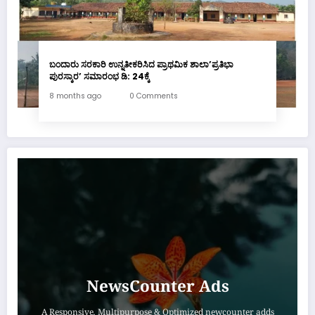
ಬಂದಾರು ಸರಕಾರಿ ಉನ್ನತೀಕರಿಸಿದ ಪ್ರಾಥಮಿಕ ಶಾಲಾ’ಪ್ರತಿಭಾ
ಪುರಸ್ಕಾರ’ ಸಮಾರಂಭ ಡಿ: 24ಕ್ಕೆ
8 months ago
0 Comments
NewsCounter Ads
A Responsive, Multipurpose & Optimized newcounter adds