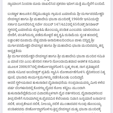
ನ್ಯಾಯಾಂಗ ನಿಂದನಾ ದೂರು ದಾಖಲಿಸಿದ ಪ್ರಕರಣ ಇದೀಗ ಮತ್ತೆ ಮುನ್ನೆಲೆಗೆ ಬಂದಿದೆ.
ಬಂಟ್ವಾಳ ತಾಲೂಕಿನ ನೆಟ್ಲಮುಡ್ನೂರು ಗ್ರಾಮದ ಏಮಾಜೆಯ ಶ್ರೀ ದುರ್ಗಾಪರಮೇಶ್ವರಿ
ದೇವಸ್ಥಾನ ಹಾಗೂ ಶ್ರೀ ಮಹಾದೇವಿ ಭಜನಾ ಮಂದಿರಕ್ಕೆ 1960ನೇ ಇಸವಿಯಲ್ಲೇ
ಸರ್ಕಾರ ಮೀಸಲಿರಿಸಿದ್ದ ಸರ್ವೇ ನಂಬರ್ 147/4ಪಿ2ರಲ್ಲಿ 65ಸೆಂಟ್ಸ್ ಡಿಸಿಡಿಆರ್
ಸ್ಥಳದಲ್ಲಿ ಏಮಾಜೆಯ ಜ್ಯೋತಿಷಿ ಡೊಂಬಯ್ಯ ಪಂಡಿತ ಎಂಬವರು ಯಾರಿಂದಲೂ
ದೇಣಿಗೆ, ವಂತಿಗೆಯನ್ನು ಪಡೆದುಕೊಳ್ಳದೆ ತನ್ನ ಕೃಷಿ ದುಡಿಮೆಯ ಸ್ವಂತ ಹಣದಲ್ಲಿ
ಲಕ್ಷಾಂತರ ರೂಪಾಯಿ ವೆಚ್ಚ ಮಾಡಿ ಅನಾದಿಕಾಲದಿಂದಲೂ ಪಾಳು ಬಿದ್ದಿದ್ದ ಶ್ರೀ
ದುರ್ಗಾಪರಮೇಶ್ವರಿ ದೇವಸ್ಥಾನ ಹಾಗೂ ಶ್ರೀ ಮಹಾದೇವಿ ಭಜನಾ ಮಂದಿರವನ್ನು ತನ್ನ
ಅಧ್ಯಕ್ಷತೆಯ
ಶ್ರೀ ದುರ್ಗಾಪರಮೇಶ್ವರಿ ದೇವಸ್ಥಾನ ಹಾಗೂ ಶ್ರೀ ಮಹಾದೇವಿ ಭಜನಾ ಮಂದಿರ ಸಮಿತಿ
ಏ ಮಾಜೆ (ರಿ) ಎಂಬ ಹೆಸರಿನ ಸರ್ಕಾರಿ ನೋಂದಾಯಿತವಾದ ಆಡಳಿತ ಸಮಿತಿಯ
ಮೂಲಕ 2006/07ರಲ್ಲಿ ಜೀರ್ಣೋದ್ಧಾರಗೊಳಿಸಿ ಬ್ರಹ್ಮ ಕಲಶ, ನಾಗ ಪ್ರತಿಷ್ಠಾಪನೆ
ಮಾಡಿ ಸಮೀಪ ಅಂಬೇಡ್ಕರ್ ಪ್ರತಿಮೆ ಸ್ಥಾಪಿಸಿ ಲೋಕಾರ್ಪಣೆಗೊಳಿಸಿ ವೈದಿಕರಿಂದ ನಿತ್ಯ
ಪೂಜೆ, ಭಜನಾದಿ ಕಾರ್ಯಕ್ರಮಗಳನ್ನು ನಡೆಸಿಕೊಂಡು ಬಂದಿದ್ದಾರೆ.
ಆದರೆ ಸ್ಥಳೀಯರಾದ ತುಳುನಾಡಿನ ದೈವಾರಾಧನೆಯ ಸಂಪ್ರದಾಯವನ್ನು ಮೀರಿ ಕಳೆದ
ವರ್ಷ ಬೆಂಗಳೂರಿನಲ್ಲಿ ಕೊರಗಜ್ಜ ದೈವದ ಕೋಲ ಕಟ್ಟಲು ಮುಂದಾಗಿ
ತುಳುನಾಡಿನೆಲ್ಲೆಡೆಯಿಂದ ವಿವಾದಕ್ಕೊಳಗಾಗಿ ದೈವ ನರ್ತಕರಿಂದ, ದೈವಾರಾಧಕರಿಂದ
ತೀವ್ರ ಟೀಕೆಗೆ ಗುರಿಯಾಗಿದ್ದ ಕುಪ್ಪೆಪದವಿನ ಕೆಲೆಂಜಾರು ನಿವಾಸಿ ಜನ್ನಯಾನೆ ಜನಾರ್ದನ
ನಲಿಕೆ, ಚಂದ್ರಶೇಖರ ನಲಿಕೆ, ನೀಲಯ್ಯ ನಲಿಕೆ ಮುಂತಾದವರ ಗುಂಪು ಡೊಂಬಯ್ಯ
ಪಂಡಿತರವರು ಜೀರ್ಣೋದ್ಧಾರಗೊಳಿಸುತ್ತಿದ್ದ ದೇವಸ್ಥಾನ ಮತ್ತು ಭಜನಾ ಮಂದಿರಕ್ಕೆ