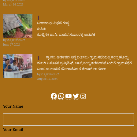
by ನ್ಯೂಸ್ ಕೌಂಟರ್
March 16, 2026
ಬಂದಾರು;ವಿವಿಧೆಡೆ ಗುಡ್ಡ
ಕುಸಿತ:
ಕೊಟ್ಟೆಗೆಗೆ ಹಾನಿ, ವಾಹನ ಸಂಚಾರಕ್ಕೆ ಅಡಚಣೆ
by ನ್ಯೂಸ್ ಕೌಂಟರ್
June 27, 2024
ಗ್ರಾ.ಪಂ. ಆಡಳಿತದ ನಿದ್ದೆ ಬಿಡಿಸಲು ಗ್ರಾಮಸಭೆಯಲ್ಲಿ ಕಂಬ್ಲಿ ಹೊದ್ದು
ಮಲಗಿ ವಿನೂತನ ಪ್ರತಿಭಟನೆ; ಚಾಪೆ,ಕಂಬ್ಲಿ,ತಲೆದಿಂಬಿನೊಂದಿಗೆ ಗ್ರಾಮಸಭೆಗೆ
ಬಂದ ಸಾಮಾಜಿಕ ಹೋರಾಟಗಾರ ಶೇಖರ್ ಲಾಯಿಲಾ
by ನ್ಯೂಸ್ ಕೌಂಟರ್
August 17, 2024
Facebook
WhatsApp
YouTube
Twitter
Instagram
Your Name
Your Email