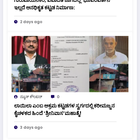
ಗುರುವಾಯನಕೆರೆ; ವಿವಾದಿತ ಜಾಗದಲ್ಲಿ ‘ಭೂಪರಿವರ್ತನೆ’
ಇಲ್ಲದೆ ಅನಧಿಕೃತ ಕಟ್ಟಡ ನಿರ್ಮಾಣ:
2 days ago
ನ್ಯೂಸ್ ಕೌಂಟರ್
0
ಲಾಯಿಲಾ ಎಂಬ ಅಕ್ರಮ ಕಟ್ಟಡಗಳ ಸ್ವರ್ಗದಲ್ಲಿ ಕರೀಮಜ್ಜನ
ಕೈಚಳಕದ ಹಿಂದೆ ‘ಶ್ರೀನಿವಾಸ’ಮಹಾತ್ಮೆ!
3 days ago