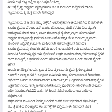
ನಿಂತು ಬಟ್ಟೆ ಬಿಚ್ಚಿ ಅಶ್ಲೀಲ ಭಂಗಿ ಪ್ರದರ್ಶಿಸಿದ್ದು
ಈ ಬಗ್ಗೆ ಟ್ರಸ್ಟ್ ಅಧ್ಯಕ್ಷರು ದೃಶ್ಯಾವಳಿಗಳ ಸಹಿತ ಸಂಬಂಧ ಪಟ್ಟವರಿಗೆ ಹಾಗೂ
ನ್ಯಾಯಾಲಯಕ್ಕೆ ಮತ್ತೆ ದೂರು ನೀಡಿದ್ದಾರೆ.
ನ್ಯಾಯಾಲಯದ ಆದೇಶವನ್ನು ಧಿಕ್ಕರಿಸಿ ಅನಧಿಕೃತವಾಗಿ ಆಯೋಜಿಸಿದ ವಿವಾದಿತ ಈ
ಕಾರ್ಯಕ್ರಮದ ಬೆಂಬಲವಾಗಿ ಹಾಗೂ ಡೊಂಬಯ್ಯ ಪಂಡಿತರವರ ವಿರುದ್ಧವಾಗಿ
ಬಂಟ್ವಾಳದ ಮಾಜಿ ಶಾಸಕ, ಸಚಿವ ರಮಾನಾಥ ರೈ ಮತ್ತು ಗ್ರಾಮ ಪಂಚಾಯತ್
ಅಧ್ಯಕ್ಷರ ಕುಮ್ಮಕ್ಕಿನಲ್ಲೇ ನಡೆದಿದೆ ಎಂಬ ಆರೋಪವೂ ಕೇಳಿ ಬಂದಿದ್ದು ಸ್ಥಳೀಯ
ಪೊಲೀಸ್ ಒಬ್ಬರಲ್ಲಿ ಕಾನೂನು ಬಾಹಿರವಾಗಿ ನಡೆಯುತ್ತಿರುವ ವಿವಾದಿತ
ಕಾರ್ಯಕ್ರಮವನ್ನು ಕೂಡಲೇ ತಡೆದು ಶಾಂತಿ ಕಾಪಾಡಬೇಕೆಂದು ದೂರವಾಣಿ ಮೂಲಕ
ವಿನಂತಿಸಿಕೊಂಡಿದ್ದು ಸ್ಥಳೀಯ ಪೊಲೀಸರೊಬ್ಬರು ಮಾತನಾಡುತ್ತಾ “ರಮಾನಾಥ ರೈಗಳ
ಕಾಲ್ ಬರುತ್ತಿದೆ, ಒತ್ತಡವಿದೆ”ಎಂದು ಹೇಳಿರುವ ಆಡಿಯೋ ಒಂದು ಇದೀಗ ವೈರಲ್
ಆಗಿದೆ.
ಅಂದು ಅನಧಿಕೃತ ಕಾರ್ಯಕ್ರಮದ ವಿರುದ್ಧ ಕಾನೂನು ಕ್ರಮ ಕೈಗೊಳ್ಳುವಂತೆ
ಕರ್ನಾಟಕ ರಾಜ್ಯ ದಲಿತ ಹಿತ ರಕ್ಷಣಾ ಸಮಿತಿಯ ರಾಜ್ಯ ಸಂಚಾಲಕರಾದ ಶಿವಾನಂದ
ಆನೇಕಲ್ ಅವರು ಸಂಪರ್ಕಿಸಿದಾಗಲೂ ಕಾರ್ಯಕ್ರಮ ನಿಲ್ಲಿಸದಂತೆ ರಮಾನಾಥ ರೈಗಳ
ಒತ್ತಡವಿದೆ ಎಂದು ತಮ್ಮ ಅಸಹಾಯಕತೆಯನ್ನು ಪೊಲೀಸರೇ ಹೇಳಿಕೊಂಡಿರುವುದು
ಇದೀಗ ಬಯಲಾಗಿದೆ.22 ವರ್ಷಗಳ ಹಿಂದೆ ನಡೆದ ಇಂದಿಗೂ ಅಪರಾಧಿಗಳು
ಪತ್ತೆಯಾಗದ
ವಗ್ಗದ ದಲಿತ ಮುಖಂಡ ಶಿವಪ್ಪ ಬಂಗೇರ ಅವರ ಕೊಲೆ ಪ್ರಕರಣದ ತನಿಖೆಯನ್ನು
ಮುಚ್ಚಿ ಹಾಕಿದ ಬಂಟ್ವಾಳದ ಕಾಣದ ‘ಕೈ’ಗಳ ಬಗ್ಗೆಯೂ ಈ ವಿವಾದದ ಜೊತೆ