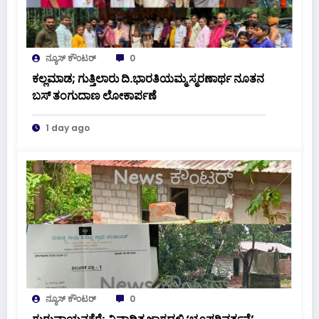
ನ್ಯೂಸ್ ಕೌಂಟರ್
0
ಕಲ್ಲಮಾಡ; ಗುತ್ತಿಲಾರು ದಿ.ಭಾರತಿಯಮ್ಮ ಸ್ಮರಣಾರ್ಥ ನೂತನ
ಬಸ್ ತಂಗುದಾಣ ಲೋಕಾರ್ಪಣೆ
1 day ago
ನ್ಯೂಸ್ ಕೌಂಟರ್
0