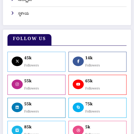
ಸಾಂಸ್ಕೃತಿಕ
ಸ್ಥಳೀಯ
FOLLOW US
45k
14k
Followers
Followers
55k
65k
Followers
Followers
55k
75k
Followers
Followers
85k
5k