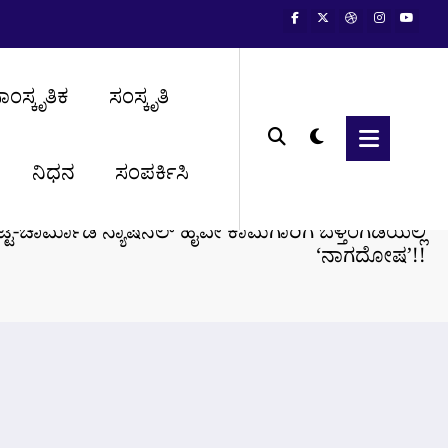
ಾಂಸ್ಕೃತಿಕ
ಸಂಸ್ಕೃತಿ
ನಿಧನ
ಸಂಪರ್ಕಿಸಿ
Home
ಟೆ-ಚಾರ್ಮಾಡಿ ನ್ಯಾಷನಲ್ ಹೈವೇ ಕಾಮಗಾರಿಗೆ ಬೆಳ್ತಂಗಡಿಯಲ್ಲಿ
‘ನಾಗದೋಷ’!!