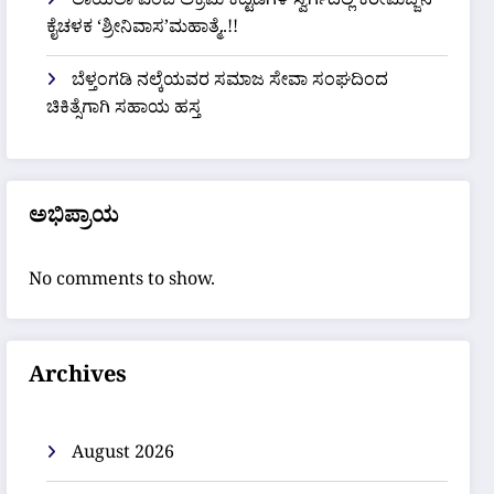
ಲಾಯಿಲಾ ಎಂಬ ಅಕ್ರಮ ಕಟ್ಟಡಗಳ ಸ್ವರ್ಗದಲ್ಲಿ ಕರೀಮಜ್ಜನ
ಕೈಚಳಕ ‘ಶ್ರೀನಿವಾಸ’ಮಹಾತ್ಮೆ..!!
ಬೆಳ್ತಂಗಡಿ ನಲ್ಕೆಯವರ ಸಮಾಜ ಸೇವಾ ಸಂಘದಿಂದ
ಚಿಕಿತ್ಸೆಗಾಗಿ ಸಹಾಯ ಹಸ್ತ
ಅಭಿಪ್ರಾಯ
No comments to show.
Archives
August 2026