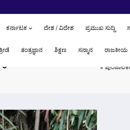
ಕರ್ನಾಟಕ
ದೇಶ / ವಿದೇಶ
ಪ್ರಮುಖ ಸುದ್ದಿ
ಸ
ಕ್ರೀಡೆ
ತಂತ್ರಜ್ಞಾನ
ಶಿಕ್ಷಣ
ಸನ್ಮಾನ
ರಾಜಕೀಯ
 ಹೈವೇ ಕಾಮಗಾರಿಗೆ
ಪುಂಜಾಲಕಟ್