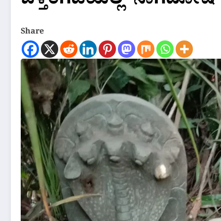
ಬೆಳ್ತಂಗಡಿಯಲ್ಲಿ ‘ನಾಗದೋಷ’
Share