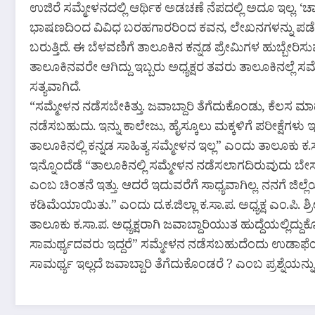
ಉಜಿರೆ ಸಮ್ಮೇಳನದಲ್ಲಿ ಆರ್ಥಿಕ ಅಡಚಣೆ ನೆಪದಲ್ಲಿ ಅದೂ ಇಲ್ಲ. ‘ಚ
ಭಾಷಣದಿಂದ ವಿವಿಧ ಬರಹಗಾರರಿಂದ ಕವನ, ಲೇಖನಗಳನ್ನು ಪಡೆದು
ಬರುತ್ತಿದೆ. ಈ ಬೆಳವಣಿಗೆ ತಾಲೂಕಿನ ಕನ್ನಡ ಪ್ರೇಮಿಗಳ ಹುಬ್ಬೇರಿಸುವಂ
ತಾಲೂಕಿನವರೇ ಆಗಿದ್ದು ಇಬ್ಬರು ಅಧ್ಯಕ್ಷರ ತವರು ತಾಲೂಕಿನಲ್ಲ
ಸತ್ಯವಾಗಿದೆ.
“ಸಮ್ಮೇಳನ ನಡೆಸಬೇಕಿತ್ತು. ಜವಾಬ್ದಾರಿ ತೆಗೆದುಕೊಂಡು, ಕೆಲಸ
ನಡೆಸಬಹುದು. ಇನ್ನು ಕಾಲೇಜು, ಹೈಸ್ಕೂಲು ಮಕ್ಕಳಿಗೆ ಪರೀಕ್ಷೆಗಳು
ತಾಲೂಕಿನಲ್ಲಿ ಕನ್ನಡ ಸಾಹಿತ್ಯ ಸಮ್ಮೇಳನ ಇಲ್ಲ” ಎಂದು ತಾಲೂಕು ಕ.ಸಾ
ಇನ್ನೊಂದೆಡೆ “ತಾಲೂಕಿನಲ್ಲಿ ಸಮ್ಮೇಳನ ನಡೆಸಲಾಗದಿರುವುದು ಬೇ
ಎಂಬ ಚಿಂತನೆ ಇತ್ತು. ಆದರೆ ಇದುವರೆಗೆ ಸಾಧ್ಯವಾಗಿಲ್ಲ. ನನಗೆ ಜ
ಕಡಿಮೆಯಾಯಿತು.” ಎಂದು ದ.ಕ.ಜಿಲ್ಲಾ ಕ.ಸಾ.ಪ. ಅಧ್ಯಕ್ಷ ಎಂ.ಪಿ. 
ತಾಲೂಕು ಕ.ಸಾ.ಪ. ಅಧ್ಯಕ್ಷರಾಗಿ ಜವಾಬ್ದಾರಿಯುತ ಹುದ್ದೆಯಲ್ಲಿ
ಸಾಮರ್ಥ್ಯದವರು ಇದ್ದರೆ” ಸಮ್ಮೇಳನ ನಡೆಸಬಹುದೆಂದು ಉಡಾಫ
ಸಾಮರ್ಥ್ಯ ಇಲ್ಲದೆ ಜವಾಬ್ದಾರಿ ತೆಗೆದುಕೊಂಡರೆ ? ಎಂಬ ಪ್ರಶ್ನೆಯನ್ನು 