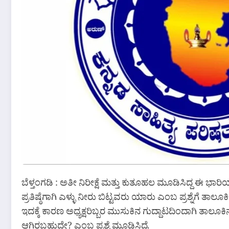
ಬೆಳ್ತಂಗಡಿ : ಅತೀ ನಿರೀಕ್ಷೆ ಮತ್ತು ಕುತೂಹಲ ಮೂಡಿಸಿದ್ದ ಈ ಭಾರಿಯ
ಪ್ರತಿಷ್ಠೆಗಾಗಿ ಎಳ್ಳು ನೀರು ಬಿಟ್ಟವರು ಯಾರು ಎಂಬ ಪ್ರಶ್ನೆಗೆ ತಾಲ
ಇದಕ್ಕೆ ಕಾರಣ ಅಧ್ಯಕ್ಷರಿಬ್ಬರ ಮುಸುಕಿನ ಗುದ್ದಾಟದಿಂದಾಗಿ ತಾಲೂಕ
ಆಗಿರಬಹುದೇ? ಎಂಬ ಪ್ರಶ್ನೆ ಮೂಡಿಸಿದೆ.