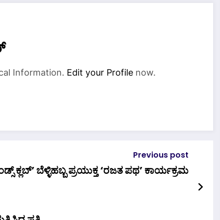
್
cal Information.
Edit your Profile
now.
Previous post
್ರೀ ರಾಮ್ ಫ್ರೆಂಡ್ಸ್ ಕ್ಲಬ್’ ಬೆಳ್ಳಿಹಬ್ಬ ಪ್ರಯುಕ್ತ ‘ರಜತ ಪಥ’ ಕಾರ್ಯಕ್ರಮ
್ನಿಸಿದ ಪತ್ನಿ