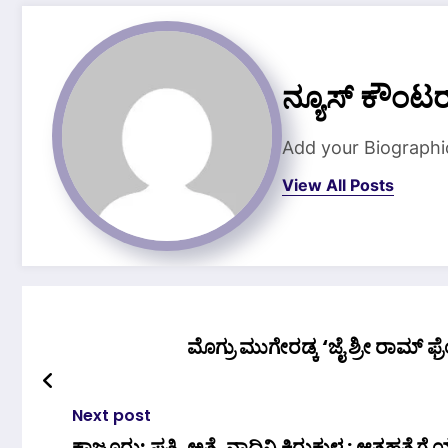
ನ್ಯೂಸ್ ಕೌಂಟರ
Add your Biographi
View All Posts
ಮೊಗ್ರು ಮುಗೇರಡ್ಕ ‘ಜೈ ಶ
Next post
ಕಾಜೂರು; ಪತಿ, ಅತ್ತೆ, ನಾದಿನಿ ಕಿರುಕುಳ : ಆತ್ಮಹತ್ಯೆಗೆ ಯತ